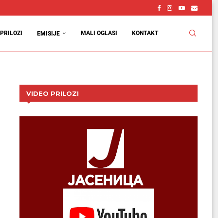
PRILOZI
MALI OGLASI
KONTAKT
EMISIJE
VIDEO PRILOZI