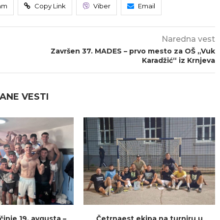
am
Copy Link
Viber
Email
Naredna vest
Završen 37. MADES – prvo mesto za OŠ „Vuk
Karadžić“ iz Krnjeva
ANE VESTI
inje 19. avgusta –
Četrnaest ekipa na turniru u