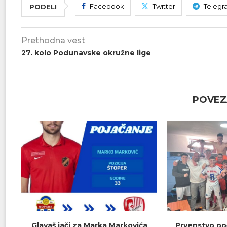
Facebook
Twitter
Telegr
PODELI
Prethodna vest
27. kolo Podunavske okružne lige
POVEZ
Glavaš jači za Marka Markovića
Prvenstvo poč