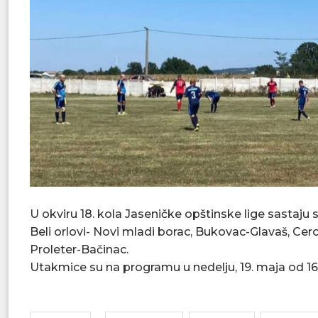
U okviru 18. kola Jaseničke opštinske lige sastaju s
Beli orlovi- Novi mladi borac, Bukovac-Glavaš, Ce
Proleter-Bačinac.
Utakmice su na programu u nedelju, 19. maja od 16