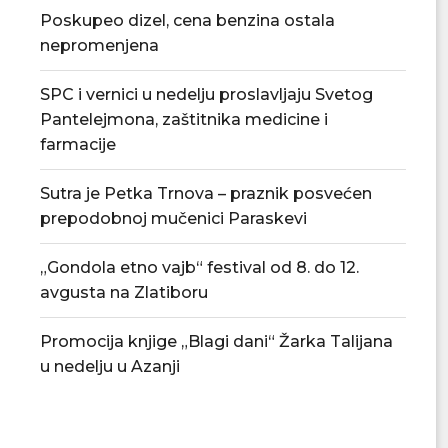
okružne lige, sezona počinje 22....
fudbala 
Poskupeo dizel, cena benzina ostala
nepromenjena
04/08/2026
03/08/
SPC i vernici u nedelju proslavljaju Svetog
Pantelejmona, zaštitnika medicine i
farmacije
Sutra je Petka Trnova – praznik posvećen
prepodobnoj mučenici Paraskevi
„Gondola etno vajb“ festival od 8. do 12.
avgusta na Zlatiboru
Promocija knjige „Blagi dani“ Žarka Talijana
u nedelju u Azanji