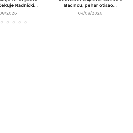
ekuje Radnički...
Bačincu, pehar otišao...
08/2026
04/08/2026