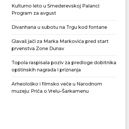
Kulturno leto u Smederevskoj Palanci:
Program za avgust
Divanhana u subotu na Trgu kod fontane
Glavaš jači za Marka Markovića pred start
prvenstva Zone Dunav
Topola raspisala poziv za predloge dobitnika
opštinskih nagrada i priznanja
Arheološko i filmsko veče u Narodnom
Zahtevi za premiju za mleko za
Đedović Handanovi
muzeju: Priča o Vrelu–Šarkamenu
drugi kvartal...
Srbije naftnim deri
06/08/2026
06/08/