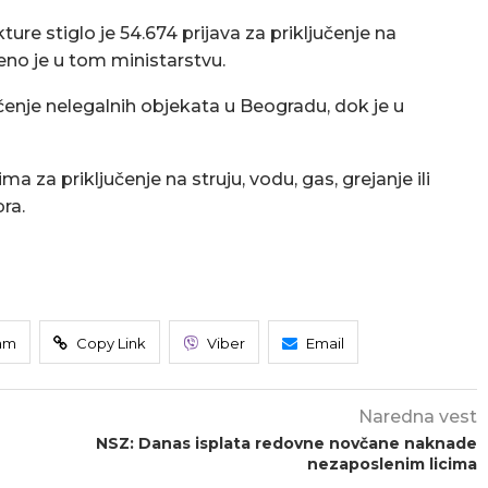
ture stiglo je 54.674 prijava za priključenje na
eno je u tom ministarstvu.
učenje nelegalnih objekata u Beogradu, dok je u
ma za priključenje na struju, vodu, gas, grejanje ili
bra.
am
Copy Link
Viber
Email
Naredna vest
NSZ: Danas isplata redovne novčane naknade
nezaposlenim licima