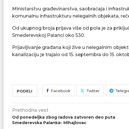
Ministarstvu građevinarstva, saobraćaja i infrastruk
komunalnu infrastrukturu nelegalnih objekata, reč
Od ukupnog broja prijava više od pola je za priklj
Smederevskoj Palanci oko 530.
Prijavljivanje građana koji žive u nelegalnim objekti
kanalizaciju je trajalo od 15. septembra do 15. okto
Facebook
Twitter
Telegr
PODELI
Prethodna vest
Od ponedeljka zbog radova zatvoren deo puta
Smederevska Palanka- Mihajlovac