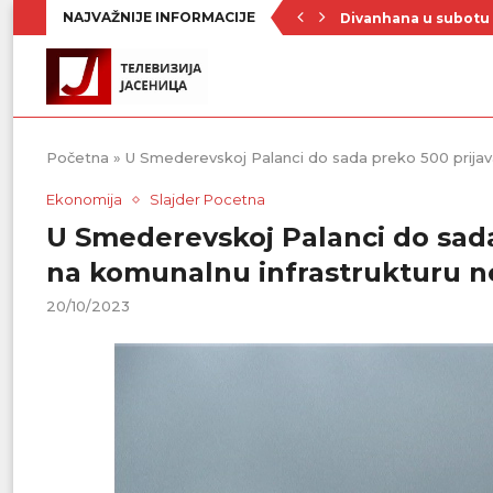
NAJVAŽNIJE INFORMACIJE
Divanhana u subotu
Prvenstvo počinje 19
Raste broj turista u 
Republički štab za v
Četrnaest ekipa na t
Poznat raspored Pod
Zavičajno udruženje 
Rezerve krvi na mini
Stiže novi toplotni 
Početna
»
U Smederevskoj Palanci do sada preko 500 prijava
Ekonomija
Slajder Pocetna
U Smederevskoj Palanci do sada 
na komunalnu infrastrukturu n
20/10/2023