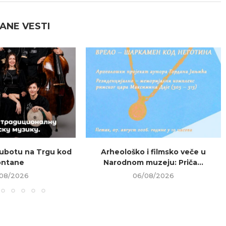
ANE VESTI
ubotu na Trgu kod
Arheološko i filmsko veče u
ontane
Narodnom muzeju: Priča...
08/2026
06/08/2026