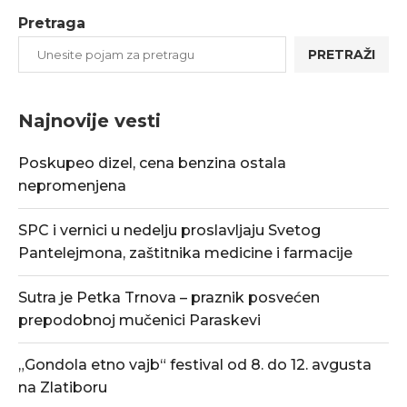
Pretraga
PRETRAŽI
Najnovije vesti
Poskupeo dizel, cena benzina ostala
nepromenjena
SPC i vernici u nedelju proslavljaju Svetog
Pantelejmona, zaštitnika medicine i farmacije
Sutra je Petka Trnova – praznik posvećen
prepodobnoj mučenici Paraskevi
„Gondola etno vajb“ festival od 8. do 12. avgusta
na Zlatiboru