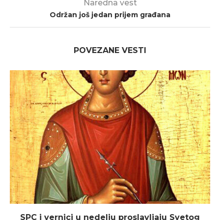
Naredna vest
Održan još jedan prijem građana
POVEZANE VESTI
SPC i vernici u nedelju proslavljaju Svetog