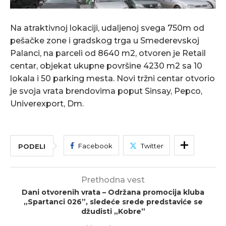
Na atraktivnoj lokaciji, udaljenoj svega 750m od
pešačke zone i gradskog trga u Smederevskoj
Palanci, na parceli od 8640 m2, otvoren je Retail
centar, objekat ukupne površine 4230 m2 sa 10
lokala i 50 parking mesta. Novi tržni centar otvorio
je svoja vrata brendovima poput Sinsay, Pepco,
Univerexport, Dm.
Facebook
Twitter
PODELI
Prethodna vest
Dani otvorenih vrata – Održana promocija kluba
„Spartanci 026”, sledeće srede predstaviće se
džudisti „Kobre”