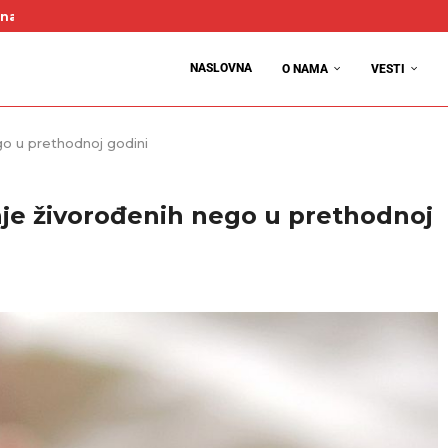
. avgusta – Jasenica dočekuje Radnički iz Valjeva, pa Smederevo
Srbiji – najposećeniji Beograd i Zlatibor
anredne situacije pozvao na štednju vode i električne energije
urniru u Bačincu, pehar otišao ekipi Servis bele tehnike Iva
unavske okružne lige, sezona počinje 22. avgusta
„Stanoje Glavaš“ predstavilo tradiciju Glibovca na saboru u Reko
mumu: U četvrtak akcija dobrovoljnog davanja krvi u MZ Donji gra
talas: Temperature i do 40 stepeni
NASLOVNA
O NAMA
VESTI
ego u prethodnoj godini
anje živorođenih nego u prethodnoj