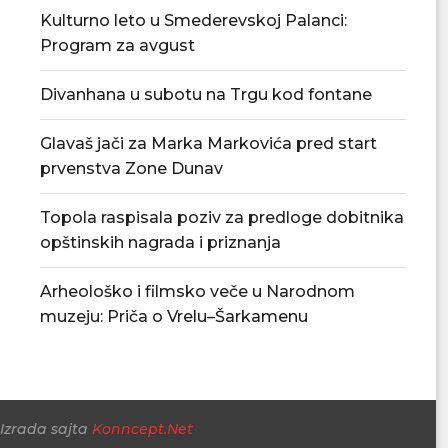
Kulturno leto u Smederevskoj Palanci:
Program za avgust
Divanhana u subotu na Trgu kod fontane
Glavaš jači za Marka Markovića pred start
prvenstva Zone Dunav
Povećan rizik od požara – apel
U Smederevskoj P
građanima da...
vodosnabdevanj
Topola raspisala poziv za predloge dobitnika
snabdevan
06/08/2026
opštinskih nagrada i priznanja
06/08/
Arheološko i filmsko veče u Narodnom
muzeju: Priča o Vrelu–Šarkamenu
Izrada sajta
Konncept.Net