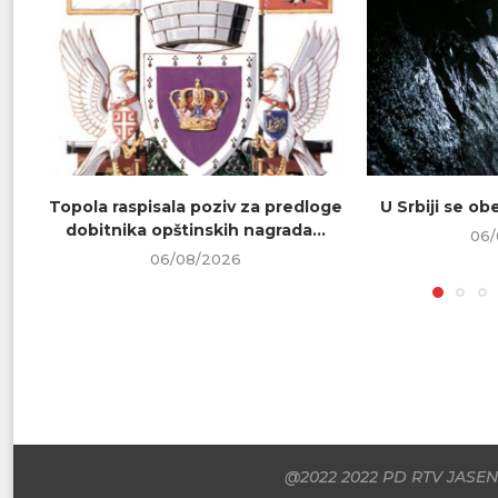
Topola raspisala poziv za predloge
U Srbiji se o
dobitnika opštinskih nagrada...
06/
06/08/2026
@2022 2022 PD RTV JASENI