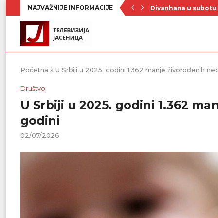
NAJVAŽNIJE INFORMACIJE
Prvenstvo počinje 19
Raste broj turista u 
Republički štab za v
Četrnaest ekipa na t
Poznat raspored Pod
Zavičajno udruženje 
Rezerve krvi na mini
Stiže novi toplotni 
Početna
»
U Srbiji u 2025. godini 1.362 manje živorođenih n
Društvo
U Srbiji u 2025. godini 1.362 m
godini
02/07/2026