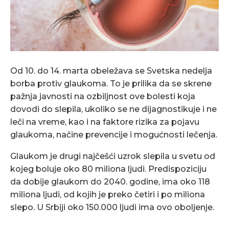
Od 10. do 14. marta obeležava se Svetska nedelja
borba protiv glaukoma. To je prilika da se skrene
pažnja javnosti na ozbiljnost ove bolesti koja
dovodi do slepila, ukoliko se ne dijagnostikuje i ne
leči na vreme, kao i na faktore rizika za pojavu
glaukoma, načine prevencije i mogućnosti lečenja.
Glaukom je drugi najčešći uzrok slepila u svetu od
kojeg boluje oko 80 miliona ljudi. Predispoziciju
da dobije glaukom do 2040. godine, ima oko 118
miliona ljudi, od kojih je preko četiri i po miliona
slepo. U Srbiji oko 150.000 ljudi ima ovo oboljenje.