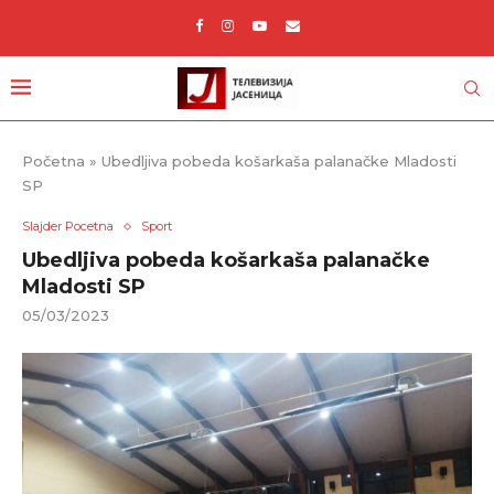
Početna
»
Ubedljiva pobeda košarkaša palanačke Mladosti
SP
Slajder Pocetna
Sport
Ubedljiva pobeda košarkaša palanačke
Mladosti SP
05/03/2023