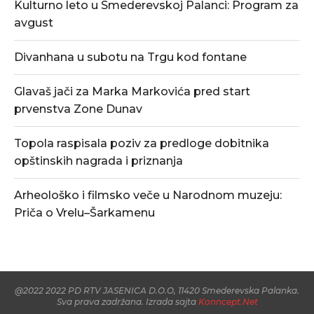
Kulturno leto u Smederevskoj Palanci: Program za
avgust
Divanhana u subotu na Trgu kod fontane
Glavaš jači za Marka Markovića pred start
prvenstva Zone Dunav
Topola raspisala poziv za predloge dobitnika
opštinskih nagrada i priznanja
Arheološko i filmsko veče u Narodnom muzeju:
Priča o Vrelu–Šarkamenu
@2022 2022 PD RTV JASENICA D.O.O, 11420 Smederevska Palanka.
Sva prava zadržana. Izrada sajta
Konncept.Net