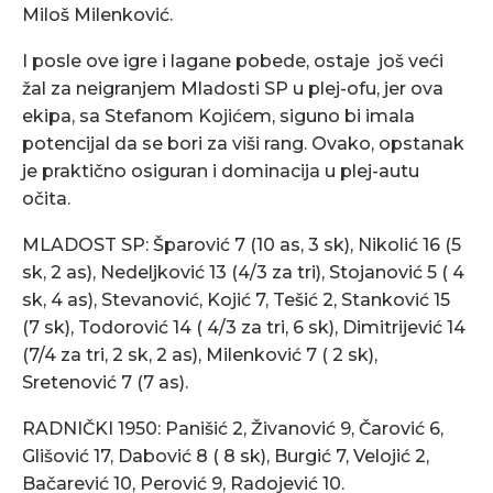
Miloš Milenković.
I posle ove igre i lagane pobede, ostaje još veći
žal za neigranjem Mladosti SP u plej-ofu, jer ova
ekipa, sa Stefanom Kojićem, siguno bi imala
potencijal da se bori za viši rang. Ovako, opstanak
je praktično osiguran i dominacija u plej-autu
očita.
MLADOST SP: Šparović 7 (10 as, 3 sk), Nikolić 16 (5
sk, 2 as), Nedeljković 13 (4/3 za tri), Stojanović 5 ( 4
sk, 4 as), Stevanović, Kojić 7, Tešić 2, Stanković 15
(7 sk), Todorović 14 ( 4/3 za tri, 6 sk), Dimitrijević 14
(7/4 za tri, 2 sk, 2 as), Milenković 7 ( 2 sk),
Sretenović 7 (7 as).
RADNIČKI 1950: Panišić 2, Živanović 9, Čarović 6,
Glišović 17, Dabović 8 ( 8 sk), Burgić 7, Velojić 2,
Bačarević 10, Perović 9, Radojević 10.