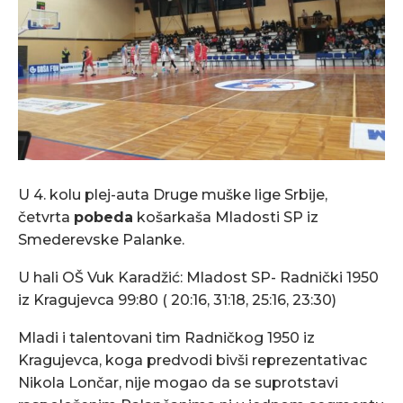
U 4. kolu plej-auta Druge muške lige Srbije,
četvrta
pobeda
košarkaša Mladosti SP iz
Smederevske Palanke.
U hali OŠ Vuk Karadžić: Mladost SP- Radnički 1950
iz Kragujevca 99:80 ( 20:16, 31:18, 25:16, 23:30)
Mladi i talentovani tim Radničkog 1950 iz
Kragujevca, koga predvodi bivši reprezentativac
Nikola Lončar, nije mogao da se suprotstavi