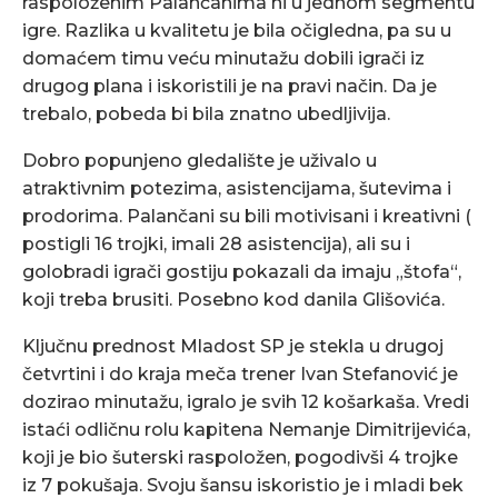
raspoloženim Palančanima ni u jednom segmentu
igre. Razlika u kvalitetu je bila očigledna, pa su u
domaćem timu veću minutažu dobili igrači iz
drugog plana i iskoristili je na pravi način. Da je
trebalo, pobeda bi bila znatno ubedljivija.
Dobro popunjeno gledalište je uživalo u
atraktivnim potezima, asistencijama, šutevima i
prodorima. Palančani su bili motivisani i kreativni (
postigli 16 trojki, imali 28 asistencija), ali su i
golobradi igrači gostiju pokazali da imaju „štofa“,
koji treba brusiti. Posebno kod danila Glišovića.
Ključnu prednost Mladost SP je stekla u drugoj
četvrtini i do kraja meča trener Ivan Stefanović je
dozirao minutažu, igralo je svih 12 košarkaša. Vredi
istaći odličnu rolu kapitena Nemanje Dimitrijevića,
koji je bio šuterski raspoložen, pogodivši 4 trojke
iz 7 pokušaja. Svoju šansu iskoristio je i mladi bek