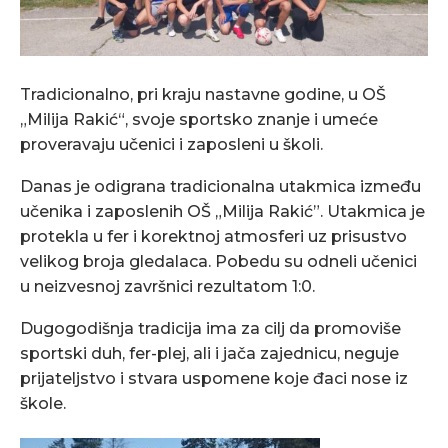
Tradicionalno, pri kraju nastavne godine, u OŠ
„Milija Rakić“, svoje sportsko znanje i umeće
proveravaju učenici i zaposleni u školi.
Danas je odigrana tradicionalna utakmica između
učenika i zaposlenih OŠ „Milija Rakić”. Utakmica je
protekla u fer i korektnoj atmosferi uz prisustvo
velikog broja gledalaca. Pobedu su odneli učenici
u neizvesnoj završnici rezultatom 1:0.
Dugogodišnja tradicija ima za cilj da promoviše
sportski duh, fer-plej, ali i jača zajednicu, neguje
prijateljstvo i stvara uspomene koje đaci nose iz
škole.