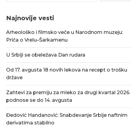
Najnovije vesti
Arheološko i filmsko veče u Narodnom muzeju:
Priča o Vrelu–Šarkamenu
U Srbiji se obeležava Dan rudara
Od 17. avgusta 18 novih lekova na recept o trošku
države
Zahtevi za premiju za mleko za drugi kvartal 2026.
podnose se do 14. avgusta
Đedović Handanović: Snabdevanje Srbije naftnim
derivatima stabilno