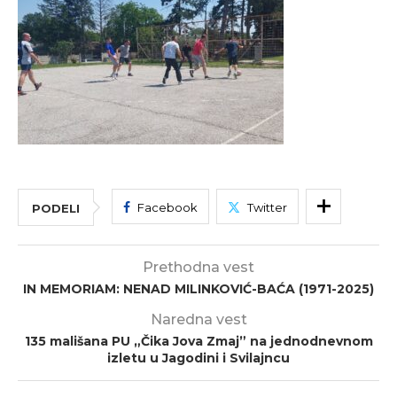
Facebook
Twitter
PODELI
Prethodna vest
IN MEMORIAM: NENAD MILINKOVIĆ-BAĆA (1971-2025)
Naredna vest
135 mališana PU „Čika Jova Zmaj” na jednodnevnom
izletu u Jagodini i Svilajncu