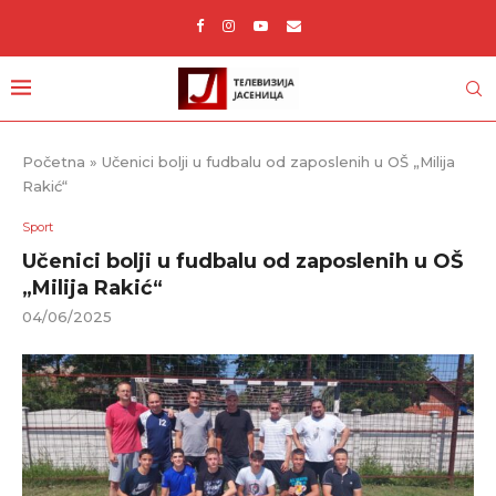
Početna
»
Učenici bolji u fudbalu od zaposlenih u OŠ „Milija
Rakić“
Sport
Učenici bolji u fudbalu od zaposlenih u OŠ
„Milija Rakić“
04/06/2025