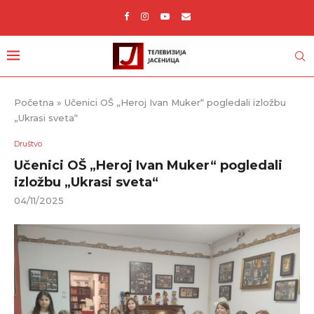
Početna
»
Učenici OŠ „Heroj Ivan Muker“ pogledali izložbu
„Ukrasi sveta“
Društvo
Učenici OŠ „Heroj Ivan Muker“ pogledali
izložbu „Ukrasi sveta“
04/11/2025