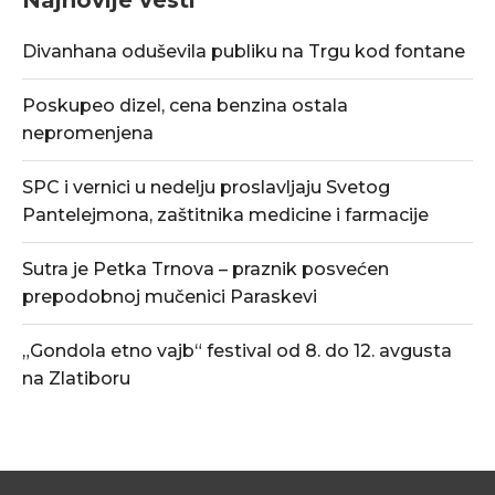
Divanhana oduševila publiku na Trgu kod fontane
Poskupeo dizel, cena benzina ostala
nepromenjena
SPC i vernici u nedelju proslavljaju Svetog
Pantelejmona, zaštitnika medicine i farmacije
Sutra je Petka Trnova – praznik posvećen
prepodobnoj mučenici Paraskevi
„Gondola etno vajb“ festival od 8. do 12. avgusta
na Zlatiboru