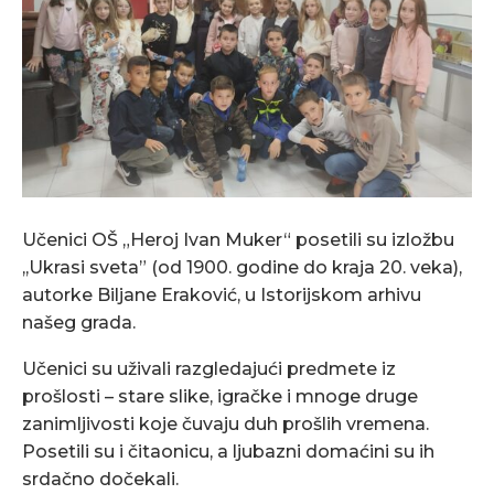
Učenici OŠ „Heroj Ivan Muker“ posetili su izložbu
,,Ukrasi sveta” (od 1900. godine do kraja 20. veka),
autorke Biljane Eraković, u Istorijskom arhivu
našeg grada.
Učenici su uživali razgledajući predmete iz
prošlosti – stare slike, igračke i mnoge druge
zanimljivosti koje čuvaju duh prošlih vremena.
Posetili su i čitaonicu, a ljubazni domaćini su ih
srdačno dočekali.