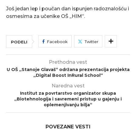
Još jedan lep i poučan dan ispunjen radoznalošću i
osmesima za učenike OŠ „HIM”.
Facebook
Twitter
PODELI
Prethodna vest
U OŠ „Stanoje Glavaš“ održana prezentacija projekta
„Digital Boost InRural School“
Naredna vest
Institut za povrtarstvo organizator skupa
„Biotehnologija i savremeni pristup u gajenju i
oplemenjivanju bilja“
POVEZANE VESTI