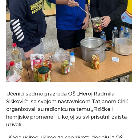
Učenici sedmog razreda OŠ „Heroj Radmila
Šišković“ sa svojom nastavnicom Tatjanom Ćirić
organizovali su radionicu na temu ,,Fizičke i
hemijske promene”, u kojoj su svi prisutni zaista
uživali.
„Kada učimo, učimo za ceo život“, dodaju iz OŠ