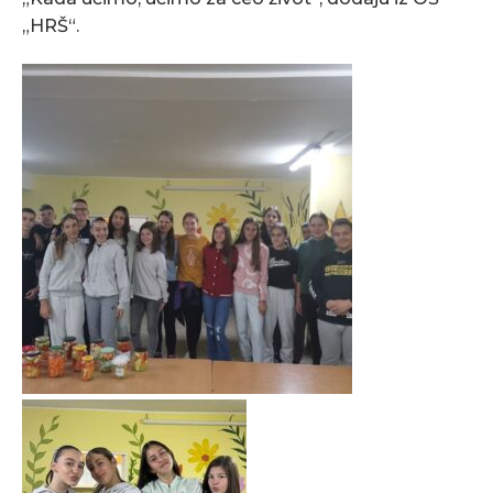
„HRŠ“.