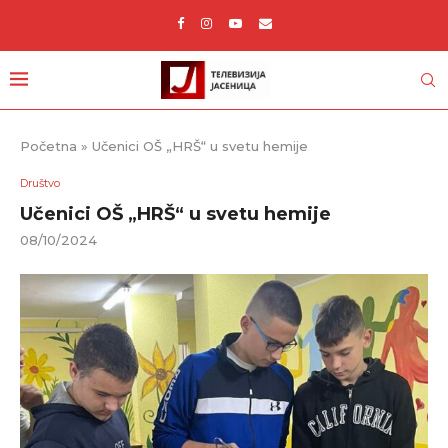
Početna
»
Učenici OŠ „HRŠ“ u svetu hemije
Društvo
Učenici OŠ „HRŠ“ u svetu hemije
08/10/2024