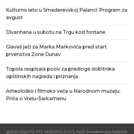
Kulturno leto u Smederevskoj Palanci: Program za
avgust
Divanhana u subotu na Trgu kod fontane
Glavaš jači za Marka Markovića pred start
prvenstva Zone Dunav
Topola raspisala poziv za predloge dobitnika
opštinskih nagrada i priznanja
Arheološko i filmsko veče u Narodnom muzeju:
Priča o Vrelu–Šarkamenu
@2022 2022 PD RTV JASENICA D.O.O, 11420 Smederevska Palanka.