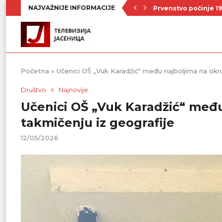
NAJVAŽNIJE INFORMACIJE
Prvenstvo počinje 19
Raste broj turista u 
Republički štab za v
Četrnaest ekipa na t
Poznat raspored Pod
Zavičajno udruženje 
Rezerve krvi na mini
Stiže novi toplotni 
Početna
»
Učenici OŠ „Vuk Karadžić“ među najboljima na okr
Društvo
Najnovije
Učenici OŠ „Vuk Karadžić“ međ
takmičenju iz geografije
12/05/2026