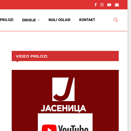
vcu
d
PRILOZI
MALI OGLASI
KONTAKT
EMISIJE
VIDEO PRILOZI