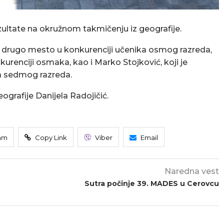
zultate na okružnom takmičenju iz geografije.
ojila drugo mesto u konkurenciji učenika osmog razreda,
kurenciji osmaka, kao i Marko Stojković, koji je
ka sedmog razreda.
grafije Danijela Radojičić.
am
Copy Link
Viber
Email
Naredna vest
Sutra počinje 39. MADES u Cerovcu