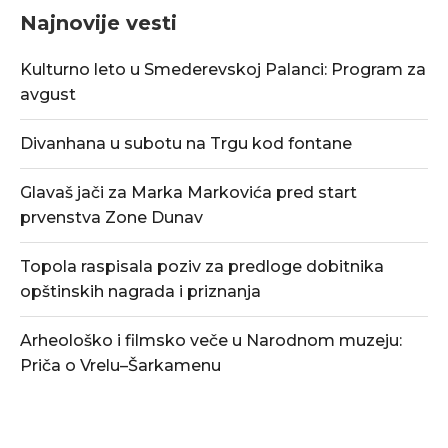
Najnovije vesti
Kulturno leto u Smederevskoj Palanci: Program za
avgust
Divanhana u subotu na Trgu kod fontane
Glavaš jači za Marka Markovića pred start
prvenstva Zone Dunav
Topola raspisala poziv za predloge dobitnika
opštinskih nagrada i priznanja
Arheološko i filmsko veče u Narodnom muzeju:
Priča o Vrelu–Šarkamenu