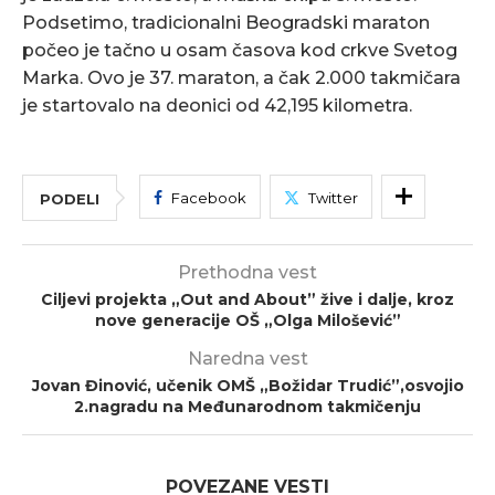
Podsetimo, tradicionalni Beogradski maraton
počeo je tačno u osam časova kod crkve Svetog
Marka. Ovo je 37. maraton, a čak 2.000 takmičara
je startovalo na deonici od 42,195 kilometra.
Facebook
Twitter
PODELI
Prethodna vest
Ciljevi projekta „Out and About” žive i dalje, kroz
nove generacije OŠ „Olga Milošević”
Naredna vest
Jovan Đinović, učenik OMŠ „Božidar Trudić”,osvojio
2.nagradu na Međunarodnom takmičenju
POVEZANE VESTI