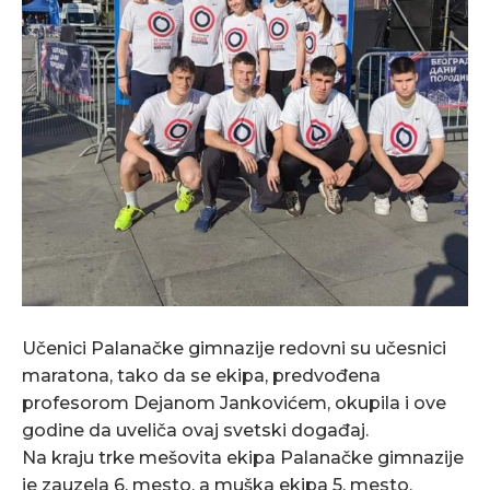
Učenici Palanačke gimnazije redovni su učesnici
maratona, tako da se ekipa, predvođena
profesorom Dejanom Jankovićem, okupila i ove
godine da uveliča ovaj svetski događaj.
Na kraju trke mešovita ekipa Palanačke gimnazije
je zauzela 6. mesto, a muška ekipa 5. mesto.