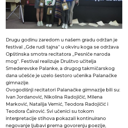
Drugu godinu zaredom u našem gradu održan je
festival „Gde rudi tajna” u okviru koga se održava
Opštinska smotra recitatora „Pesniče naroda
mog”. Festival realizuje Društvo učitelja
Smederevske Palanke, a drugog takmičarskog
dana učešće je uzelo šestoro učenika Palanačke
gimnazije.
Ovogodišnji recitatori Palanačke gimnazije bili su:
Ivan Jordanović, Nikolina Radojičić, Milena
Marković, Natalija Vemić, Teodora Radojičić i
Teodora Čairović. Svi učenici su tokom
interpretacije stihova pokazali kontinuirano
negovanje ljubavi prema govorenju poezije,