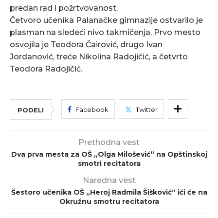
predan rad i požrtvovanost.
Četvoro učenika Palanačke gimnazije ostvarilo je
plasman na sledeći nivo takmičenja. Prvo mesto
osvojila je Teodora Čairović, drugo Ivan
Jordanović, treće Nikolina Radojičić, a četvrto
Teodora Radojičić.
Facebook
Twitter
PODELI
Prethodna vest
Dva prva mesta za OŠ „Olga Milošević“ na Opštinskoj
smotri recitatora
Naredna vest
Šestoro učenika OŠ „Heroj Radmila Šišković“ ići će na
Okružnu smotru recitatora