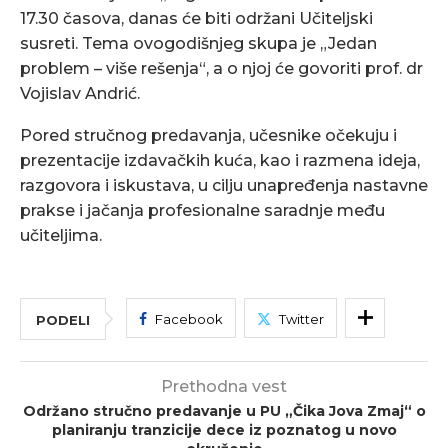
17.30 časova, danas će biti održani Učiteljski
susreti. Tema ovogodišnjeg skupa je „Jedan
problem – više rešenja“, a o njoj će govoriti prof. dr
Vojislav Andrić.
Pored stručnog predavanja, učesnike očekuju i
prezentacije izdavačkih kuća, kao i razmena ideja,
razgovora i iskustava, u cilju unapređenja nastavne
prakse i jačanja profesionalne saradnje među
učiteljima.
Facebook
Twitter
PODELI
Prethodna vest
Održano stručno predavanje u PU „Čika Jova Zmaj“ o
planiranju tranzicije dece iz poznatog u novo