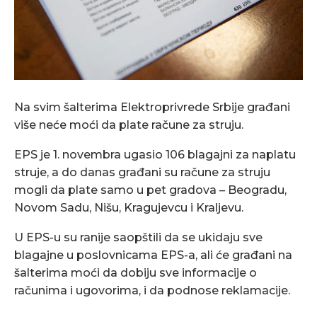
Na svim šalterima Elektroprivrede Srbije građani
više neće moći da plate račune za struju.
EPS je 1. novembra ugasio 106 blagajni za naplatu
struje, a do danas građani su račune za struju
mogli da plate samo u pet gradova – Beogradu,
Novom Sadu, Nišu, Kragujevcu i Kraljevu.
U EPS-u su ranije saopštili da se ukidaju sve
blagajne u poslovnicama EPS-a, ali će građani na
šalterima moći da dobiju sve informacije o
računima i ugovorima, i da podnose reklamacije.