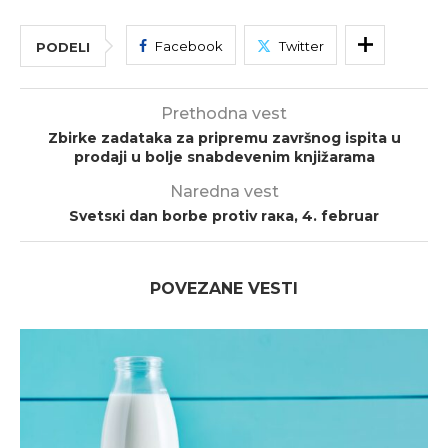
Facebook
Twitter
PODELI
Prethodna vest
Zbirke zadataka za pripremu završnog ispita u
prodaji u bolje snabdevenim knjižarama
Naredna vest
Svеtsкi dаn bоrbе prоtiv rака, 4. fеbruаr
POVEZANE VESTI