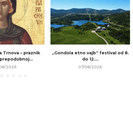
a Trnova – praznik
„Gondola etno vajb“ festival od 8.
prepodobnoj...
do 12....
08/2026
07/08/2026