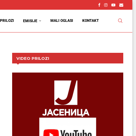
PRILOZI
MALI OGLASI
KONTAKT
EMISIJE
VIDEO PRILOZI