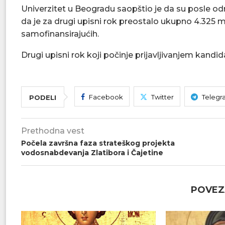
Univerzitet u Beogradu saopštio je da su posle o
da je za drugi upisni rok preostalo ukupno 4.325 m
samofinansirajućih.
Drugi upisni rok koji počinje prijavljivanjem kandi
Facebook
Twitter
Telegr
PODELI
Prethodna vest
Počela završna faza strateškog projekta
vodosnabdevanja Zlatibora i Čajetine
POVEZ