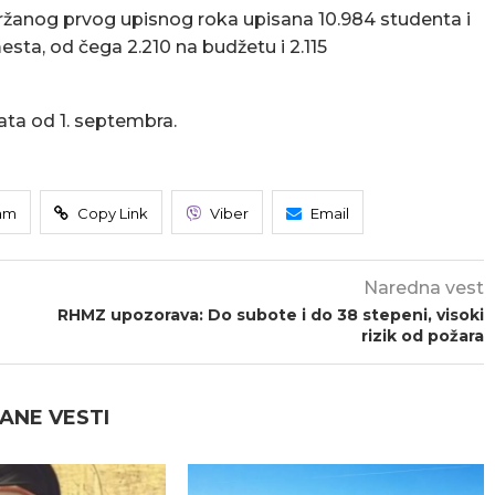
držanog prvog upisnog roka upisana 10.984 studenta i
esta, od čega 2.210 na budžetu i 2.115
data od 1. septembra.
am
Copy Link
Viber
Email
Naredna vest
RHMZ upozorava: Do subote i do 38 stepeni, visoki
rizik od požara
ANE VESTI