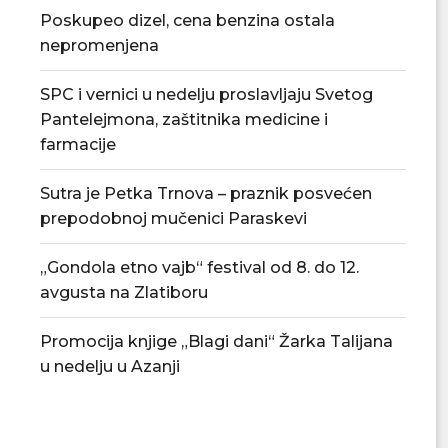
Poskupeo dizel, cena benzina ostala
nepromenjena
SPC i vernici u nedelju proslavljaju Svetog
Pantelejmona, zaštitnika medicine i
farmacije
Tradicionalna Azanjska pogačijada
PU „Čika Jova Zmaj
Sutra je Petka Trnova – praznik posvećen
8. avgusta
novu.
prepodobnoj mučenici Paraskevi
07/08/2026
07/08/2
„Gondola etno vajb“ festival od 8. do 12.
avgusta na Zlatiboru
Promocija knjige „Blagi dani“ Žarka Talijana
u nedelju u Azanji