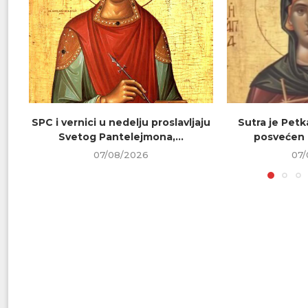
SPC i vernici u nedelju proslavljaju
Sutra je Petk
Svetog Pantelejmona,...
posvećen 
07/08/2026
07/