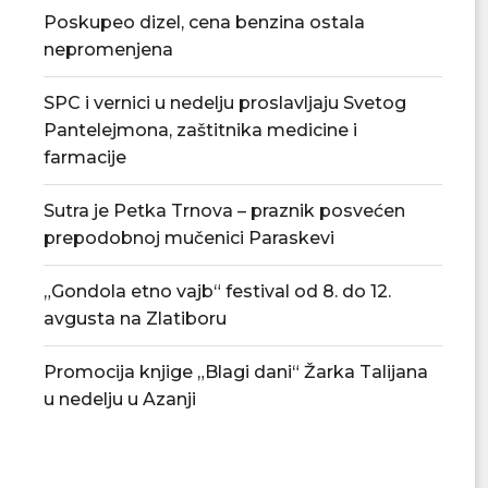
Poskupeo dizel, cena benzina ostala
nepromenjena
SPC i vernici u nedelju proslavljaju Svetog
Pantelejmona, zaštitnika medicine i
farmacije
Sutra je Petka Trnova – praznik posvećen
prepodobnoj mučenici Paraskevi
„Gondola etno vajb“ festival od 8. do 12.
avgusta na Zlatiboru
Tradicionalna Azanjska pogačijada
PU „Čika Jova Zmaj
8. avgusta
novu.
Promocija knjige „Blagi dani“ Žarka Talijana
07/08/2026
07/08/2
u nedelju u Azanji