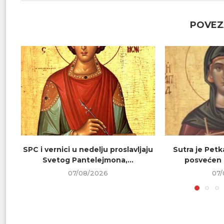
POVEZ
SPC i vernici u nedelju proslavljaju
Sutra je Petk
Svetog Pantelejmona,...
posvećen 
07/08/2026
07/