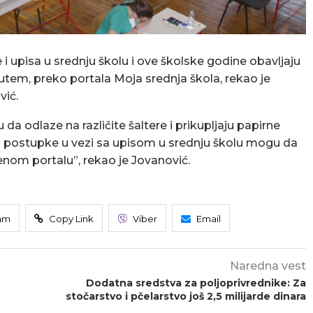
i upisa u srednju školu i ove školske godine obavljaju
tem, preko portala Moja srednja škola, rekao je
vić.
 da odlaze na različite šaltere i prikupljaju papirne
 i postupke u vezi sa upisom u srednju školu mogu da
venom portalu”, rekao je Jovanović.
am
Copy Link
Viber
Email
Naredna vest
Dodatna sredstva za poljoprivrednike: Za
stočarstvo i pčelarstvo još 2,5 milijarde dinara