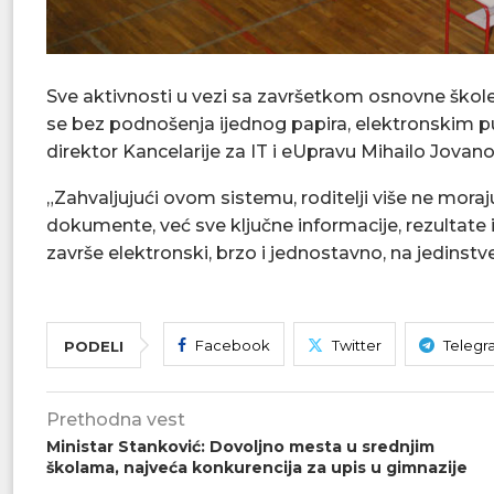
Sve aktivnosti u vezi sa završetkom osnovne škole 
se bez podnošenja ijednog papira, elektronskim pu
direktor Kancelarije za IT i eUpravu Mihailo Jovano
„Zahvaljujući ovom sistemu, roditelji više ne moraju
dokumente, već sve ključne informacije, rezultate
završe elektronski, brzo i jednostavno, na jedinst
Facebook
Twitter
Telegr
PODELI
Prethodna vest
Ministar Stanković: Dovoljno mesta u srednjim
školama, najveća konkurencija za upis u gimnazije