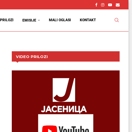
PRILOZI
MALI OGLASI
KONTAKT
EMISIJE
VIDEO PRILOZI