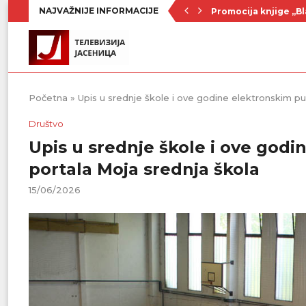
NAJVAŽNIJE INFORMACIJE
Promocija knjige „Bl
Nenad Jezdić u predst
Ognjenović: Sve sp
Penzionerima iz kate
Vlada Srbije usvojila
PU „Čika Jova Zmaj“:
Kulturno leto u Sme
Divanhana u subotu
Prvenstvo počinje 19
Početna
»
Upis u srednje škole i ove godine elektronskim p
Društvo
Upis u srednje škole i ove god
portala Moja srednja škola
15/06/2026