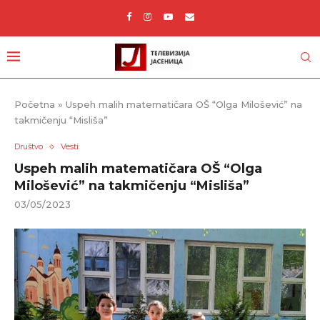
Početna
»
Uspeh malih matematičara OŠ “Olga Milošević” na
takmičenju “Misliša”
Društvo
Vesti
Uspeh malih matematičara OŠ “Olga
Milošević” na takmičenju “Misliša”
03/05/2023