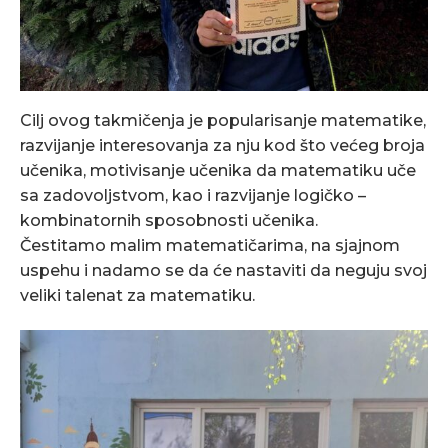
Cilj ovog takmičenja je popularisanje matematike,
razvijanje interesovanja za nju kod što većeg broja
učenika, motivisanje učenika da matematiku uče
sa zadovoljstvom, kao i razvijanje logičko –
kombinatornih sposobnosti učenika.
Čestitamo malim matematičarima, na sjajnom
uspehu i nadamo se da će nastaviti da neguju svoj
veliki talenat za matematiku.