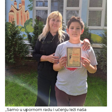
„Samo u upornom radu i učenju leži naša