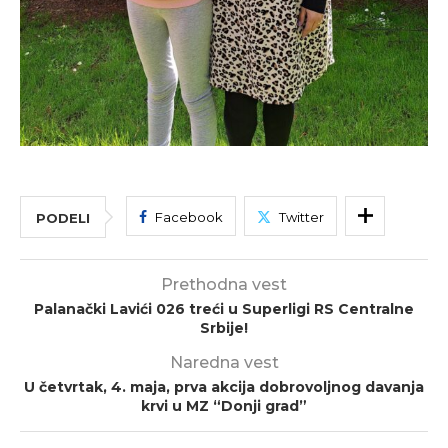
Facebook
Twitter
PODELI
Prethodna vest
Palanački Lavići 026 treći u Superligi RS Centralne
Srbije!
Naredna vest
U četvrtak, 4. maja, prva akcija dobrovoljnog davanja
krvi u MZ “Donji grad”