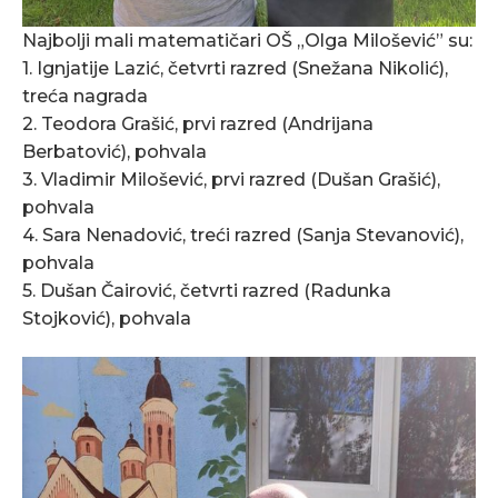
Najbolji mali matematičari OŠ „Olga Milošević” su:
1. Ignjatije Lazić, četvrti razred (Snežana Nikolić),
treća nagrada
2. Teodora Grašić, prvi razred (Andrijana
Berbatović), pohvala
3. Vladimir Milošević, prvi razred (Dušan Grašić),
pohvala
4. Sara Nenadović, treći razred (Sanja Stevanović),
pohvala
5. Dušan Čairović, četvrti razred (Radunka
Stojković), pohvala