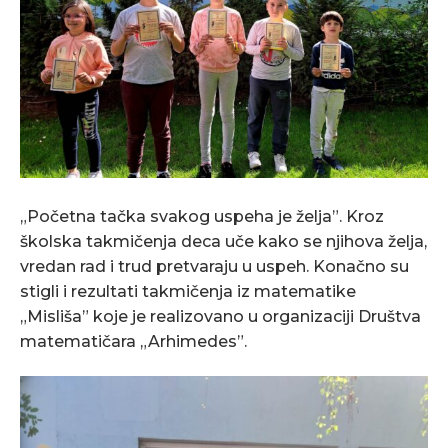
„Početna tačka svakog uspeha je želja”. Kroz
školska takmičenja deca uče kako se njihova želja,
vredan rad i trud pretvaraju u uspeh. Konačno su
stigli i rezultati takmičenja iz matematike
„Misliša” koje je realizovano u organizaciji Društva
matematičara „Arhimedes”.