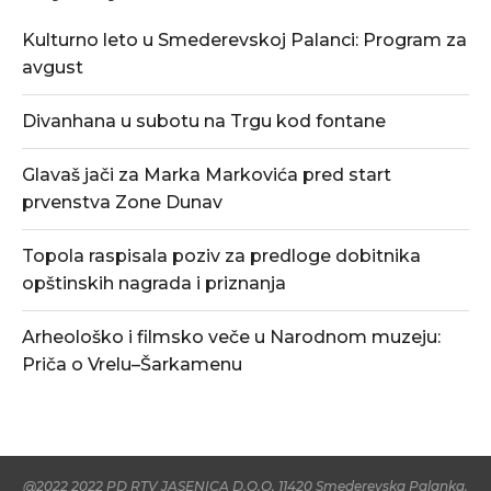
Kulturno leto u Smederevskoj Palanci: Program za
avgust
Divanhana u subotu na Trgu kod fontane
Glavaš jači za Marka Markovića pred start
prvenstva Zone Dunav
Topola raspisala poziv za predloge dobitnika
opštinskih nagrada i priznanja
Arheološko i filmsko veče u Narodnom muzeju:
Priča o Vrelu–Šarkamenu
@2022 2022 PD RTV JASENICA D.O.O, 11420 Smederevska Palanka.