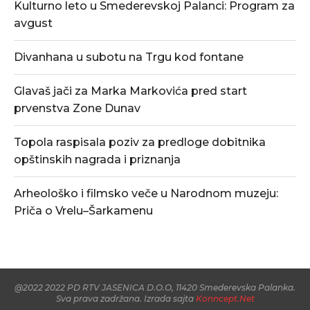
Kulturno leto u Smederevskoj Palanci: Program za
avgust
Divanhana u subotu na Trgu kod fontane
Glavaš jači za Marka Markovića pred start
prvenstva Zone Dunav
Topola raspisala poziv za predloge dobitnika
opštinskih nagrada i priznanja
Arheološko i filmsko veče u Narodnom muzeju:
Priča o Vrelu–Šarkamenu
@2022 2022 PD RTV JASENICA D.O.O, 11420 Smederevska Palanka.
Sva prava zadržana. Izrada sajta
Konncept.Net