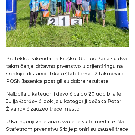
Proteklog vikenda na Fruškoj Gori održana su dva
takmičenja, državno prvenstvo u orijentiringu na
srednjoj distanci i trka u štafetama. 12 takmičara
POSK Jasenica postigli su dobre rezultate.
Najbolja u kategoriji devojčica do 20 god bila je
Julija Đorđević, dok je u kategoriji dečaka Petar
Živanović zauzeo treće mesto.
U kategoriji veterana osvojene su tri medalje. Na
Štafetnom prvenstvu Srbije pioniri su zauzeli treće