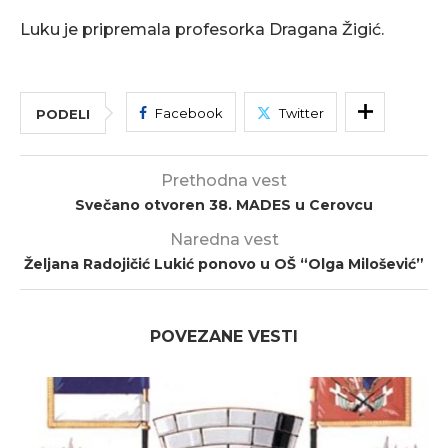
Luku je pripremala profesorka Dragana Žigić.
Facebook
Twitter
PODELI
Prethodna vest
Svečano otvoren 38. MADES u Cerovcu
Naredna vest
Željana Radojičić Lukić ponovo u OŠ “Olga Milošević”
POVEZANE VESTI