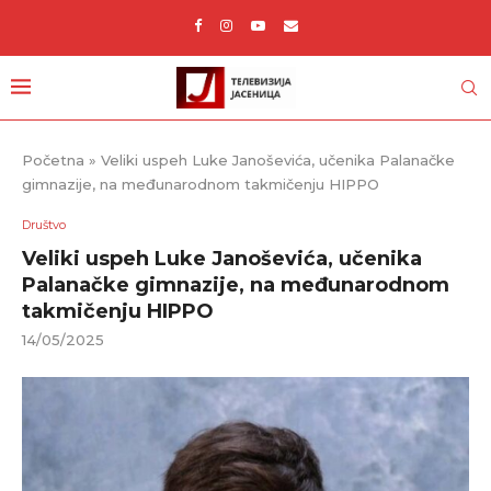
Početna
»
Veliki uspeh Luke Janoševića, učenika Palanačke
gimnazije, na međunarodnom takmičenju HIPPO
Društvo
Veliki uspeh Luke Janoševića, učenika
Palanačke gimnazije, na međunarodnom
takmičenju HIPPO
14/05/2025