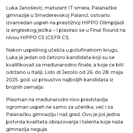
Luka Janošević, maturant IT smera, Palanačke
gimnazije u Smederevskoj Palanci, ostvario
izvanredan uspeh na prestižnoj HIPPO Olimpijadi
iz engleskog jezika – i plasirao se u Final Round na
nivou HIPPO C5 (CEFR C1).
Nakon uspešnog učešća u polufinalnom krugu,
Luka je jedan od četvoro kandidata koji su se
kvalifikovali za međunarodno finale, a koje će biti
održano u Italiji, Lido di Jezolo od 26. do 28. maja
2025. god. uz prisustvo najboljih kandidata iz
brojnih zemalja.
Plasman na međunarodni nivo predstavlja
ogroman uspeh ne samo za učenika, već i za
Palanačku gimnaziju i naš grad. Ovo je još jedna
potvrda kvaliteta obrazovanja i talenta koje naša
gimnazija neguje.