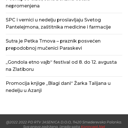
nepromenjena
SPC i vernici u nedelju proslavljaju Svetog
Pantelejmona, zaštitnika medicine i farmacije
Sutra je Petka Trnova – praznik posvećen
prepodobnoj mučenici Paraskevi
„Gondola etno vajb“ festival od 8. do 12. avgusta
na Zlatiboru
Promocija knjige „Blagi dani“ Žarka Talijana u
nedelju u Azanji
@2022 2022 PD RTV JASENICA D.O.O, 11420 Smederevska Palanka.
Sva prava zadržana. Izrada sajta
Konncept.Net