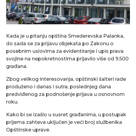
Kada je u pitanju opština Smederevska Palanka,
do sada se za prijavu objekata po Zakonu o
posebnim uslovima za evidentiranje i upis prava
svojine na nepokretnostima prijavilo više od 9.500
građana.
Zbog velikog interesovanja, opštinski šalteri rade
produženo i danas i sutra, poslednjeg dana
predviđenog za podnošenje prijava u osnovnom
roku.
Kako bi se izašlo u susret građanima, u postupak
prijema zahteva uključen je veći broj službenika
Opštinske uprave.