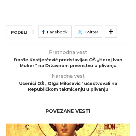
Facebook
Twitter
PODELI
Prethodna vest
Đorđe Kostjerčević predstavljao OŠ „Heroj Ivan
Muker“ na Državnom prvenstvu u plivanju
Naredna vest
Učenici OŠ „Olga Milošević“ učestvovali na
Republičkom takmičenju u plivanju
POVEZANE VESTI