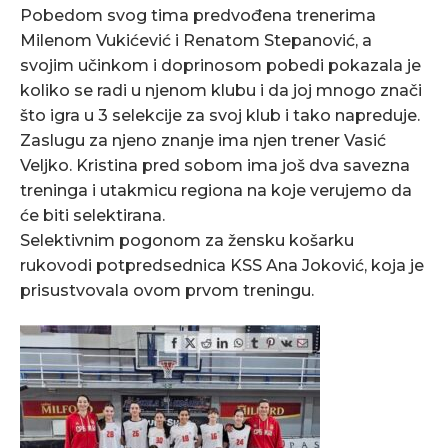
Pobedom svog tima predvođena trenerima
Milenom Vukićević i Renatom Stepanović, a
svojim učinkom i doprinosom pobedi pokazala je
koliko se radi u njenom klubu i da joj mnogo znači
što igra u 3 selekcije za svoj klub i tako napreduje.
Zaslugu za njeno znanje ima njen trener Vasić
Veljko. Kristina pred sobom ima još dva savezna
treninga i utakmicu regiona na koje verujemo da
će biti selektirana.
Selektivnim pogonom za žensku košarku
rukovodi potpredsednica KSS Ana Joković, koja je
prisustvovala ovom prvom treningu.