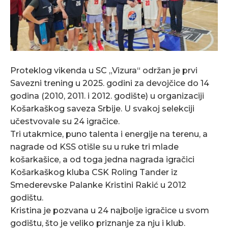
Proteklog vikenda u SC „Vizura“ održan je prvi
Savezni trening u 2025. godini za devojčice do 14
godina (2010, 2011. i 2012. godište) u organizaciji
Košarkaškog saveza Srbije. U svakoj selekciji
učestvovale su 24 igračice.
Tri utakmice, puno talenta i energije na terenu, a
nagrade od KSS otišle su u ruke tri mlade
košarkašice, a od toga jedna nagrada igračici
Košarkaškog kluba CSK Roling Tander iz
Smederevske Palanke Kristini Rakić u 2012
godištu.
Kristina je pozvana u 24 najbolje igračice u svom
godištu, što je veliko priznanje za nju i klub.