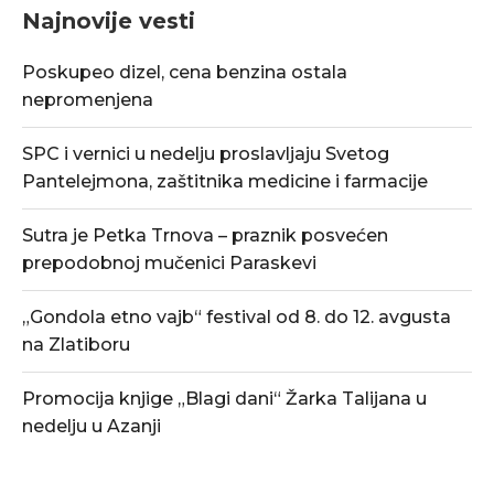
Najnovije vesti
Poskupeo dizel, cena benzina ostala
nepromenjena
SPC i vernici u nedelju proslavljaju Svetog
Pantelejmona, zaštitnika medicine i farmacije
Sutra je Petka Trnova – praznik posvećen
prepodobnoj mučenici Paraskevi
„Gondola etno vajb“ festival od 8. do 12. avgusta
na Zlatiboru
Promocija knjige „Blagi dani“ Žarka Talijana u
nedelju u Azanji