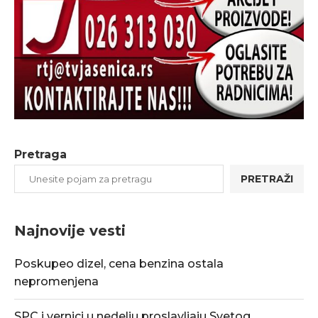
Pretraga
PRETRAŽI
Najnovije vesti
Poskupeo dizel, cena benzina ostala
nepromenjena
SPC i vernici u nedelju proslavljaju Svetog