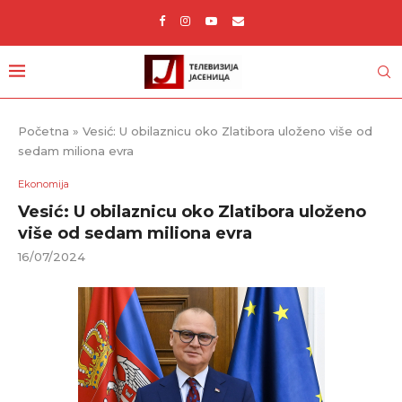
Početna
»
Vesić: U obilaznicu oko Zlatibora uloženo više od
sedam miliona evra
Ekonomija
Vesić: U obilaznicu oko Zlatibora uloženo
više od sedam miliona evra
16/07/2024