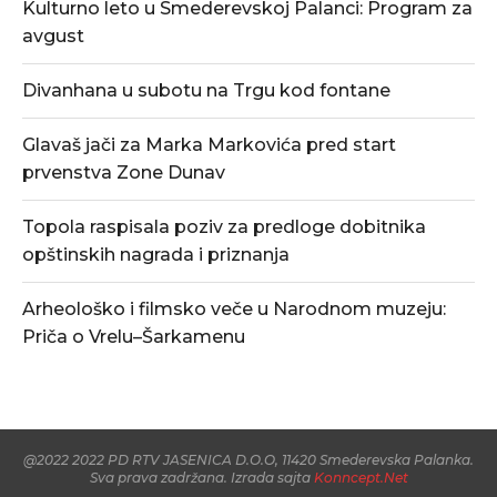
Kulturno leto u Smederevskoj Palanci: Program za
avgust
Divanhana u subotu na Trgu kod fontane
Glavaš jači za Marka Markovića pred start
prvenstva Zone Dunav
Topola raspisala poziv za predloge dobitnika
opštinskih nagrada i priznanja
Arheološko i filmsko veče u Narodnom muzeju:
Priča o Vrelu–Šarkamenu
@2022 2022 PD RTV JASENICA D.O.O, 11420 Smederevska Palanka.
Sva prava zadržana. Izrada sajta
Konncept.Net