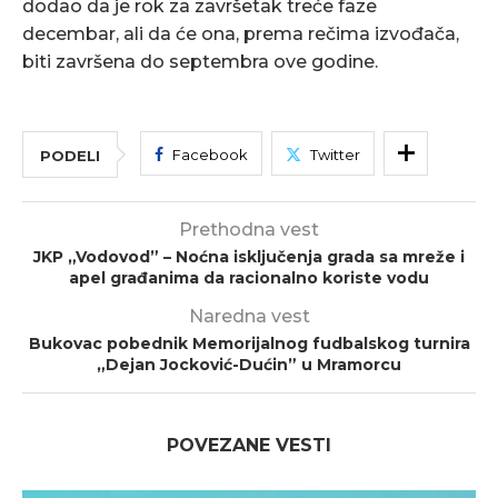
dodao da je rok za završetak treće faze
decembar, ali da će ona, prema rečima izvođača,
biti završena do septembra ove godine.
Facebook
Twitter
PODELI
Prethodna vest
JKP „Vodovod” – Noćna isključenja grada sa mreže i
apel građanima da racionalno koriste vodu
Naredna vest
Bukovac pobednik Memorijalnog fudbalskog turnira
„Dejan Jocković-Dućin” u Mramorcu
POVEZANE VESTI