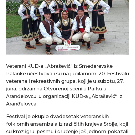
Veterani KUD-a „Abrašević“ iz Smederevske
Palanke učestvovali su na jubilarnom, 20. Festivalu
veterana i rekreativnih grupa, koji je u subotu, 27.
juna, održan na Otvorenoj sceni u Parku u
Aranđelovcu, u organizaciji KUD-a „Abrašević“ iz
Aranđelovca.
Festival je okupio dvadesetak veteranskih
folklornih ansambala iz različitih krajeva Srbije, koji
su kroz igru, pesmu i druženje još jednom pokazali