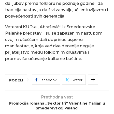
da ljubav prema folkloru ne poznaje godine i da
tradicija nastavlja da živi zahvaljujući entuzijazmu i
posvećenosti svih generacija.
Veterani KUD-a „Abrašević“ iz Smederevske
Palanke predstavili su se zapaženim nastupom i
svojim učešćem dali doprinos uspehu
manifestacije, koja već dve decenije neguje
prijateljstvo među folklornim društvima i
promoviše očuvanje kulturne baštine.
Facebook
Twitter
PODELI
Prethodna vest
Promocija romana „Sektor tri“ Valentine Talijan u
Smederevskoj Palanci