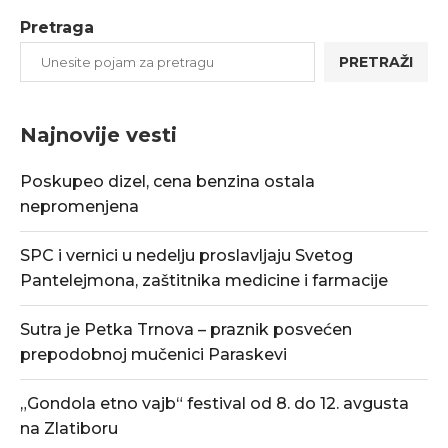
Pretraga
PRETRAŽI
Najnovije vesti
Poskupeo dizel, cena benzina ostala
nepromenjena
SPC i vernici u nedelju proslavljaju Svetog
Pantelejmona, zaštitnika medicine i farmacije
Sutra je Petka Trnova – praznik posvećen
prepodobnoj mučenici Paraskevi
„Gondola etno vajb“ festival od 8. do 12. avgusta
na Zlatiboru