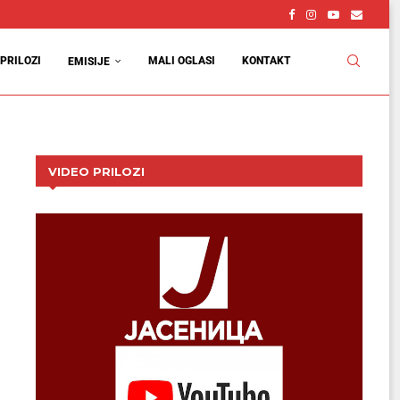
PRILOZI
MALI OGLASI
KONTAKT
EMISIJE
VIDEO PRILOZI