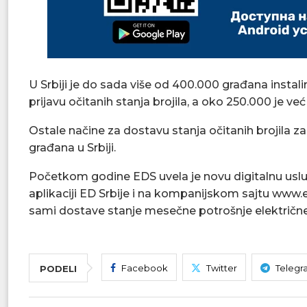
U Srbiji je do sada više od 400.000 građana instalir
prijavu očitanih stanja brojila, a oko 250.000 je već
Ostale načine za dostavu stanja očitanih brojila za
građana u Srbiji.
Početkom godine EDS uvela je novu digitalnu uslugu
aplikaciji ED Srbije i na kompanijskom sajtu www.e
sami dostave stanje mesečne potrošnje električne
Facebook
Twitter
Telegr
PODELI