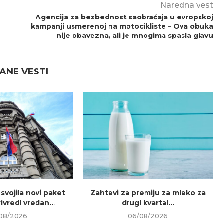
Naredna vest
Agencija za bezbednost saobraćaja u evropskoj
kampanji usmerenoj na motocikliste – Ova obuka
nije obavezna, ali je mnogima spasla glavu
ANE VESTI
usvojila novi paket
Zahtevi za premiju za mleko za
ivredi vredan...
drugi kvartal...
08/2026
06/08/2026