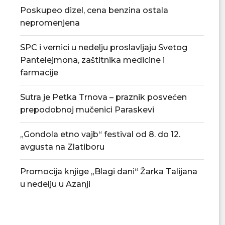
Poskupeo dizel, cena benzina ostala
nepromenjena
SPC i vernici u nedelju proslavljaju Svetog
Pantelejmona, zaštitnika medicine i
farmacije
Sutra je Petka Trnova – praznik posvećen
prepodobnoj mučenici Paraskevi
„Gondola etno vajb“ festival od 8. do 12.
avgusta na Zlatiboru
Promocija knjige „Blagi dani“ Žarka Talijana
u nedelju u Azanji