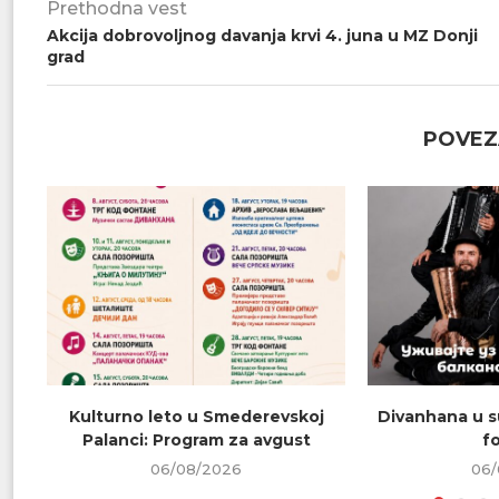
Prethodna vest
Akcija dobrovoljnog davanja krvi 4. juna u MZ Donji
grad
POVEZ
Kulturno leto u Smederevskoj
Divanhana u s
Palanci: Program za avgust
f
06/08/2026
06/