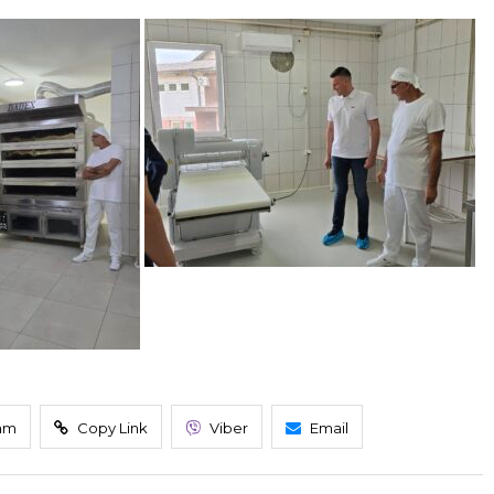
am
Copy Link
Viber
Email