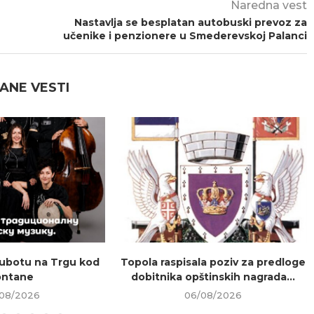
Naredna vest
Nastavlja se besplatan autobuski prevoz za
učenike i penzionere u Smederevskoj Palanci
ANE VESTI
ubotu na Trgu kod
Topola raspisala poziv za predloge
ontane
dobitnika opštinskih nagrada...
08/2026
06/08/2026