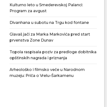
Kulturno leto u Smederevskoj Palanci:
Program za avgust
Divanhana u subotu na Trgu kod fontane
Glavaš jači za Marka Markovića pred start
prvenstva Zone Dunav
Topola raspisala poziv za predloge dobitnika
opštinskih nagrada i priznanja
Arheološko i filmsko veče u Narodnom
muzeju: Priča o Vrelu–Šarkamenu