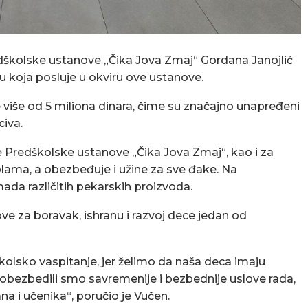
dškolske ustanove „Čika Jova Zmaj“ Gordana Janojlić
u koja posluje u okviru ove ustanove.
 više od 5 miliona dinara, čime su značajno unapređeni
civa.
 Predškolske ustanove „Čika Jova Zmaj“, kao i za
lama, a obezbeđuje i užine za sve đake. Na
da različitih pekarskih proizvoda.
ove za boravak, ishranu i razvoj dece jedan od
olsko vaspitanje, jer želimo da naša deca imaju
bezbedili smo savremenije i bezbednije uslove rada,
ana i učenika“, poručio je Vučen.