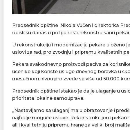
Predsednik opštine Nikola Vučen i direktorka Pre
obišli su danas u potpunosti rekonstruisanu pekar
U rekonstrukciju i modernizaciju pekare uloženo je
uslovi za rad, proizvodnju i pripremu kvalitetnih pe
Pekara svakodnevno proizvodi peciva za korisnike
učenike koji koriste usluge dnevnog boravka u ško
mesečnom nivou proizvede se više od 50.000 koma
Predsednik opštine istakao je da je ulaganje u usl
prioriteta lokalne samouprave.
„Nastavljamo sa ulaganjima u obrazovanje i predšk
najbolje moguće uslove. Rekonstrukcijom pekare o
ali i kvalitetniju pripremu hrane za veliki broj mališ