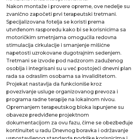
Nakon montaže i provere opreme, ove nedelje su
zvanično započeti prvi terapeutski tretmani.
Specijalizovana fotelja se koristi prema
utvrđenom rasporedu kako bi se korisnicima sa
motoričkim smetnjama omogućila redovna
stimulacija cirkulacije i smanjenje mišićne
napetosti uzrokovane dugotrajnim sedenjem.
Tretmani se izvode pod nadzorom zaduženog
osoblja i integrisani su u već postojeći dnevni plan
rada sa odraslim osobama sa invaliditetom.
Projekat nastavlja da funkcioniše kroz
povezivanje usluge organizovanog prevoza i
programa radne terapije na lokalnom nivou.
Opremanjem terapeutskog bloka ispunjene su
obaveze predviđene projektnom
dokumentacijom za ovu fazu, čime se obezbeđuje
kontinuitet u radu Dnevnog boravka i održavanje
uspostavljenog standarda podrške korisnicima i