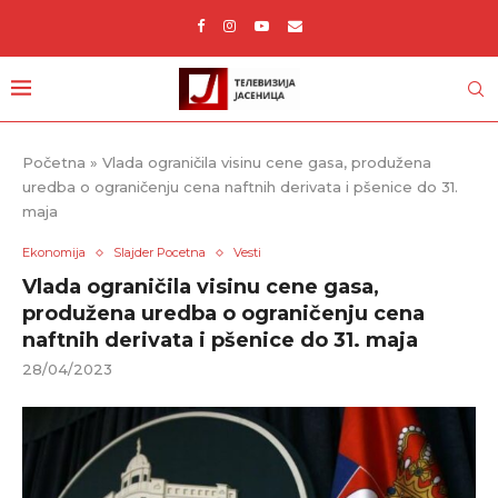
Početna
»
Vlada ograničila visinu cene gasa, produžena
uredba o ograničenju cena naftnih derivata i pšenice do 31.
maja
Ekonomija
Slajder Pocetna
Vesti
Vlada ograničila visinu cene gasa,
produžena uredba o ograničenju cena
naftnih derivata i pšenice do 31. maja
28/04/2023