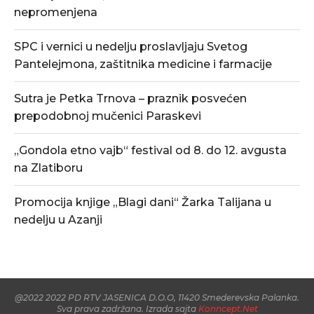
nepromenjena
SPC i vernici u nedelju proslavljaju Svetog
Pantelejmona, zaštitnika medicine i farmacije
Sutra je Petka Trnova – praznik posvećen
prepodobnoj mučenici Paraskevi
„Gondola etno vajb“ festival od 8. do 12. avgusta
na Zlatiboru
Promocija knjige „Blagi dani“ Žarka Talijana u
nedelju u Azanji
@2022 2022 PD RTV JASENICA D.O.O, 11420 Smederevska Palanka.
Sva prava zadržana. Izrada sajta
Konncept.Net