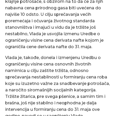
krajnje potrošače, s obzirom na to da će za njih
nabavna cena prirodnog gasa biti uvećena do
najviše 10 odsto. U cilju sprečavanja većih
poremećaja i očuvanja životnog standarda
stanovništva i imajući u vidu da je tržište još
nestabilno, Vlada je usvojila izmenu Uredbe o
ograničenju visine cena derivata nafte kojom je
ograničila cene derivata nafte do 31. maja.
Vlada je, takođe, donela i izmenjenu Uredbu o
ograničenju visine cena osnovnih životnih
namirnica u cilju zaštite tržišta, odnosno
sprečavanja nestabilnosti u formiranju cena roba
koje su izuzetno važne za snadbevanje potrošača,
a naročito siromašnijih socijalnih kategorija.
Tržište žitarica, pre svega pšenice, a samim tim i
brašna, još nije stabilno i neophodna je dalja
intervencija u formiranju cena do 31. maja ove
godine, navodi se u saopštenju Vlade.