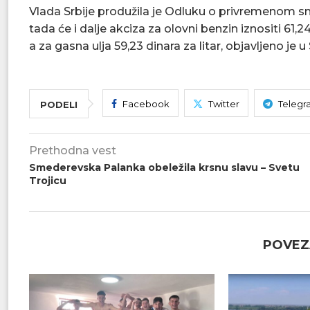
Vlada Srbije produžila je Odluku o privremenom sma
tada će i dalje akciza za olovni benzin iznositi 61,24
a za gasna ulja 59,23 dinara za litar, objavljeno je
Facebook
Twitter
Telegr
PODELI
Prethodna vest
Smederevska Palanka obeležila krsnu slavu – Svetu
Trojicu
POVEZ