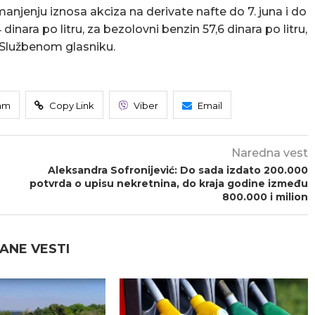
njenju iznosa akciza na derivate nafte do 7. juna i do
 dinara po litru, za bezolovni benzin 57,6 dinara po litru,
 u Službenom glasniku.
am
Copy Link
Viber
Email
Naredna vest
Aleksandra Sofronijević: Do sada izdato 200.000
potvrda o upisu nekretnina, do kraja godine između
800.000 i milion
ANE VESTI