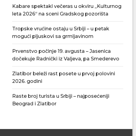
Kabare spektakl večeras u okviru „Kulturnog
leta 2026“ na sceni Gradskog pozorišta
Tropske vrućine ostaju u Srbiji – u petak
mogući pljuskovi sa grmljavinom
Republički štab za vanredne
Četrnaest ekipa 
Prvenstvo počinje 19. avgusta – Jasenica
situacije pozvao na štednju...
Bačincu, pehar
dočekuje Radnički iz Valjeva, pa Smederevo
04/08/2026
04/08/
Zlatibor beleži rast posete u prvoj polovini
2026. godini
Raste broj turista u Srbiji – najposećeniji
Beograd i Zlatibor