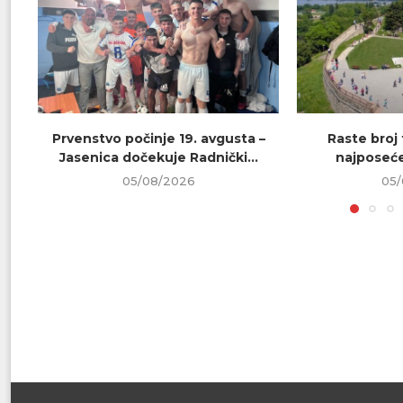
Prvenstvo počinje 19. avgusta –
Raste broj t
Jasenica dočekuje Radnički...
najposeće
05/08/2026
05/