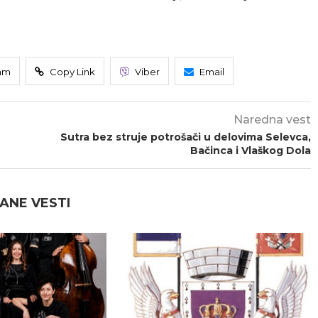
am
Copy Link
Viber
Email
Naredna vest
Sutra bez struje potrošači u delovima Selevca,
Bačinca i Vlaškog Dola
ANE VESTI