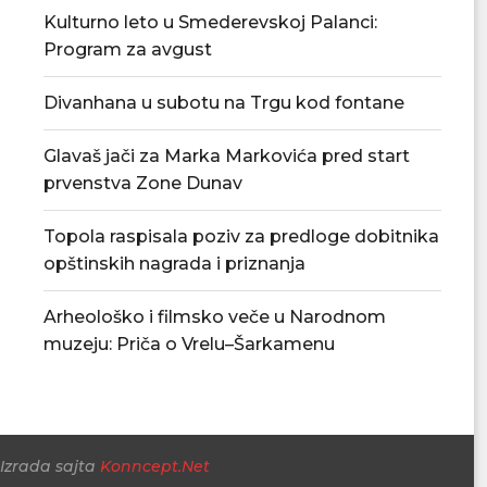
Kulturno leto u Smederevskoj Palanci:
Program za avgust
Arheološko i filmsko veče u
U Srbiji se obelež
Divanhana u subotu na Trgu kod fontane
Narodnom muzeju: Priča...
06/08/
06/08/2026
Glavaš jači za Marka Markovića pred start
prvenstva Zone Dunav
Topola raspisala poziv za predloge dobitnika
opštinskih nagrada i priznanja
Arheološko i filmsko veče u Narodnom
muzeju: Priča o Vrelu–Šarkamenu
Izrada sajta
Konncept.Net