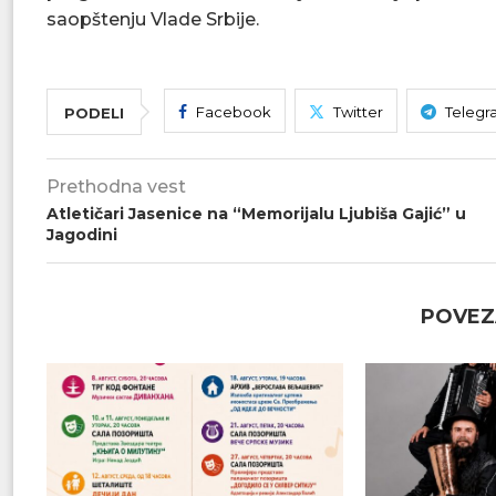
saopštenju Vlade Srbije.
Facebook
Twitter
Telegr
PODELI
Prethodna vest
Atletičari Jasenice na “Memorijalu Ljubiša Gajić” u
Jagodini
POVEZ