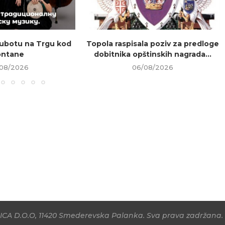
ubotu na Trgu kod
Topola raspisala poziv za predloge
ontane
dobitnika opštinskih nagrada...
08/2026
06/08/2026
CA D.O.O, 11420 Smederevska Palanka. Sva prava zadržana. 