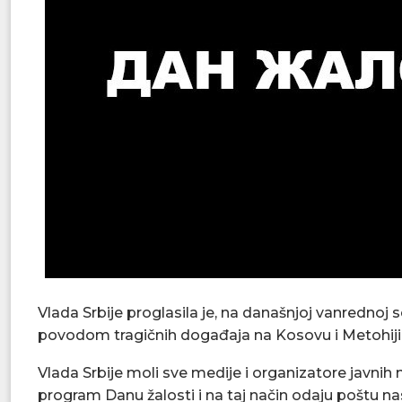
Vlada Srbije proglasila je, na današnjoj vanrednoj 
povodom tragičnih događaja na Kosovu i Metohiji
Vlada Srbije moli sve medije i organizatore javnih 
program Danu žalosti i na taj način odaju poštu na