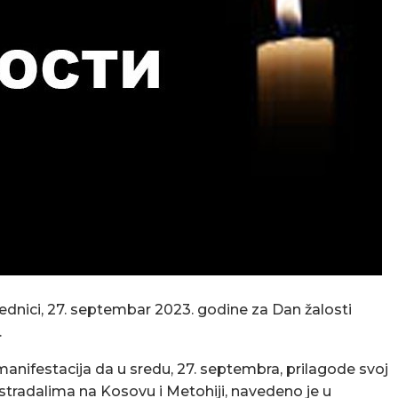
sednici, 27. septembar 2023. godine za Dan žalosti
.
manifestacija da u sredu, 27. septembra, prilagode svoj
stradalima na Kosovu i Metohiji, navedeno je u