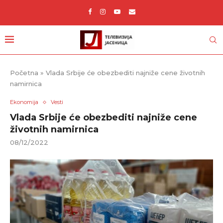
Početna
»
Vlada Srbije će obezbediti najniže cene životnih
namirnica
Ekonomija
Vesti
Vlada Srbije će obezbediti najniže cene
životnih namirnica
08/12/2022