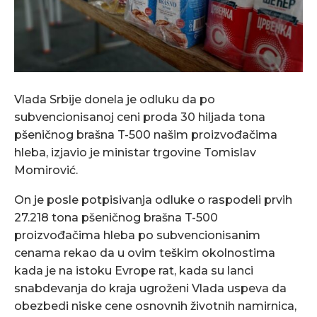
Vlada Srbije donela je odluku da po
subvencionisanoj ceni proda 30 hiljada tona
pšeničnog brašna T-500 našim proizvođačima
hleba, izjavio je ministar trgovine Tomislav
Momirović.
On je posle potpisivanja odluke o raspodeli prvih
27.218 tona pšeničnog brašna T-500
proizvođačima hleba po subvencionisanim
cenama rekao da u ovim teškim okolnostima
kada je na istoku Evrope rat, kada su lanci
snabdevanja do kraja ugroženi Vlada uspeva da
obezbedi niske cene osnovnih životnih namirnica,