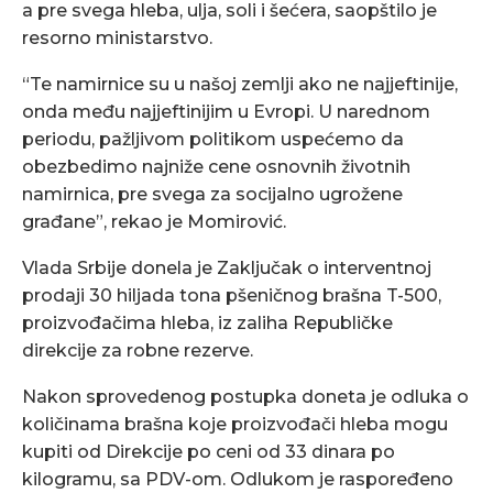
a pre svega hleba, ulja, soli i šećera, saopštilo je
resorno ministarstvo.
“Te namirnice su u našoj zemlji ako ne najjeftinije,
onda među najjeftinijim u Evropi. U narednom
periodu, pažljivom politikom uspećemo da
obezbedimo najniže cene osnovnih životnih
namirnica, pre svega za socijalno ugrožene
građane”, rekao je Momirović.
Vlada Srbije donela je Zaključak o interventnoj
prodaji 30 hiljada tona pšeničnog brašna T-500,
proizvođačima hleba, iz zaliha Republičke
direkcije za robne rezerve.
Nakon sprovedenog postupka doneta je odluka o
količinama brašna koje proizvođači hleba mogu
kupiti od Direkcije po ceni od 33 dinara po
kilogramu, sa PDV-om. Odlukom je raspoređeno