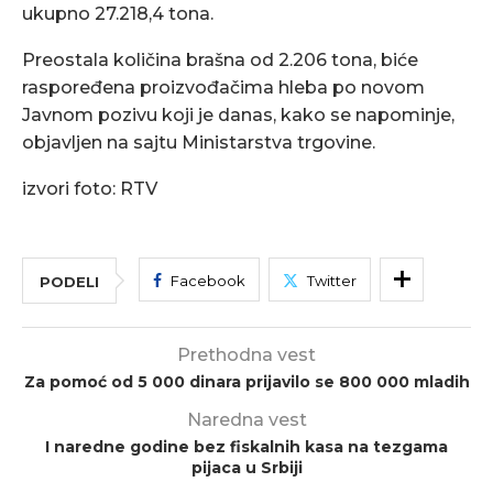
ukupno 27.218,4 tona.
Preostala količina brašna od 2.206 tona, biće
raspoređena proizvođačima hleba po novom
Javnom pozivu koji je danas, kako se napominje,
objavljen na sajtu Ministarstva trgovine.
izvori foto: RTV
Facebook
Twitter
PODELI
Prethodna vest
Za pomoć od 5 000 dinara prijavilo se 800 000 mladih
Naredna vest
I naredne godine bez fiskalnih kasa na tezgama
pijaca u Srbiji