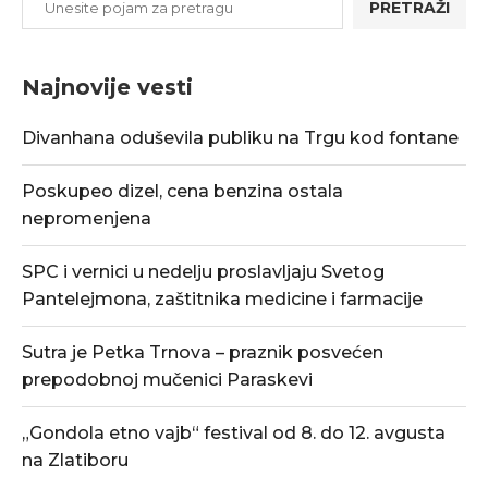
PRETRAŽI
Najnovije vesti
Divanhana oduševila publiku na Trgu kod fontane
Poskupeo dizel, cena benzina ostala
nepromenjena
SPC i vernici u nedelju proslavljaju Svetog
Pantelejmona, zaštitnika medicine i farmacije
Sutra je Petka Trnova – praznik posvećen
prepodobnoj mučenici Paraskevi
„Gondola etno vajb“ festival od 8. do 12. avgusta
na Zlatiboru