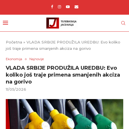
Početna
»
VLADA SRBIJE PRODUŽILA UREDBU: Evo koliko
još traje primena smanjenih akciza na gorivo
Ekonomija
Najnovije
VLADA SRBIJE PRODUŽILA UREDBU: Evo
koliko još traje primena smanjenih akciza
na gorivo
11/05/2026