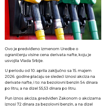
Ovo je predviđeno izmenom Uredbe o
ograničenju visine cena derivata nafte, koju je
usvojila Vlada Srbije.
U periodu od 10. aprila zaključno sa 15. majem
2026. godine plaćaju se sledeći iznosi akciza na
derivate nafte, i to: na bezolovni benzin 54 dinara
po litru, a na dizel 55,53 dinara po litru.
Pun iznos akciza, predviđen Zakonom o akcizama
iznosi 72 dinara za bezolovni benzin, a na dizel