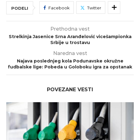
Facebook
Twitter
PODELI
Prethodna vest
Strelkinja Jasenice Srna Aranđelović vicešampionka
Srbije u trostavu
Naredna vest
Najava poslednjeg kola Podunavske okružne
fudbalske lige: Pobeda u Goloboku igra za opstanak
POVEZANE VESTI