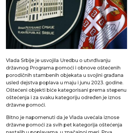
Vlada Srbije je usvojila Uredbu o utvrđivanju
državnog Programa pomoći i obnove oštećenih
porodičnih stambenih objekata u svojini građana
usled dejstva poplava u maju i junu 2023. godine.
Oštećeni objekti biće kategorisani prema stepenu
oštećenja i za svaku kategoriju određen je iznos
državne pomoći.
Bitno je napomenuti da je Vlada uvećala iznose
državne pomoći za svih pet kategorija oštećenja
nastalih u poplavama, u značajnoj meri. Prva