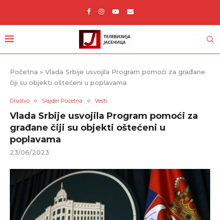
Početna
»
Vlada Srbije usvojila Program pomoći za građane
čiji su objekti oštećeni u poplavama
Društvo
Slajder Pocetna
Vesti
Vlada Srbije usvojila Program pomoći za
građane čiji su objekti oštećeni u
poplavama
23/06/2023