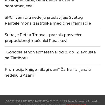
Poskupeo dizel, cena benzina ostala
nepromenjena
SPC i vernici u nedelju proslavljaju Svetog
Pantelejmona, zaštitnika medicine i farmacije
Sutra je Petka Trnova – praznik posvećen
prepodobnoj mučenici Paraskevi
„Gondola etno vajb“ festival od 8. do 12. avgusta
na Zlatiboru
Promocija knjige „Blagi dani“ Žarka Talijana u
nedelju u Azanji
@2022 2022 PD RTV JASENICA D.O.O, 11420 Smederevska Palanka.