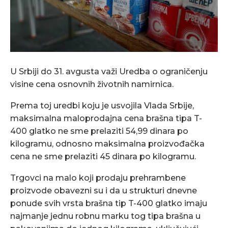
U Srbiji do 31. avgusta važi Uredba o ograničenju
visine cena osnovnih životnih namirnica.
Prema toj uredbi koju je usvojila Vlada Srbije,
maksimalna maloprodajna cena brašna tipa T-
400 glatko ne sme prelaziti 54,99 dinara po
kilogramu, odnosno maksimalna proizvođačka
cena ne sme prelaziti 45 dinara po kilogramu.
Trgovci na malo koji prodaju prehrambene
proizvode obavezni su i da u strukturi dnevne
ponude svih vrsta brašna tip T-400 glatko imaju
najmanje jednu robnu marku tog tipa brašna u