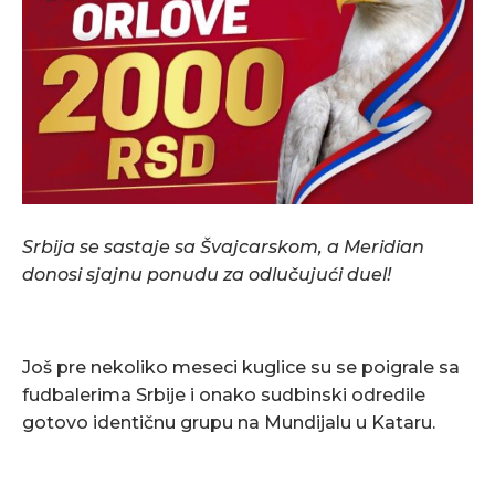
Srbija s
e
sastaje sa Švajcarskom, a Meridian
donosi sjajnu ponudu za odlučujući duel!
Još pre nekoliko meseci kuglice su se poigrale sa
fudbalerima Srbije i onako sudbinski odredile
gotovo identičnu grupu na Mundijalu u Kataru.