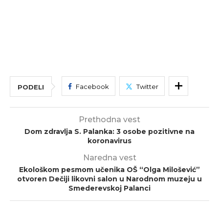
Facebook
Twitter
PODELI
Prethodna vest
Dom zdravlja S. Palanka: 3 osobe pozitivne na
koronavirus
Naredna vest
Ekološkom pesmom učenika OŠ “Olga Milošević”
otvoren Dečiji likovni salon u Narodnom muzeju u
Smederevskoj Palanci