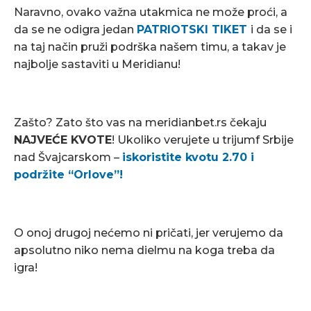
Naravno, ovako važna utakmica ne može proći, a
da se ne odigra jedan
PATRIOTSKI TIKET
i da se i
na taj način pruži podrška našem timu, a takav je
najbolje sastaviti u Meridianu!
Zašto? Zato što vas na meridianbet.rs čekaju
NAJVEĆE KVOTE
! Ukoliko verujete u trijumf Srbije
nad Švajcarskom –
iskoristite kvotu 2.70 i
podržite “Orlove”!
O onoj drugoj nećemo ni pričati, jer verujemo da
apsolutno niko nema dielmu na koga treba da
igra!