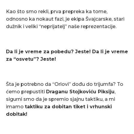
Kao što smo rekli, prva prepreka ka tome,
odnosno ka nokaut fazi, je ekipa Švajcarske, stari
dužnik i veliki “neprijatelj” naše reprezentacije.
Da li je vreme za pobedu? Jeste! Da li je vreme
za “osvetu”? Jeste!
Šta je potrebno da “Orlovi” dođu do trijumfa? To
ćemo prepustiti
Draganu Stojkoviću Piksiju
,
sigurni smo da je spremio sjajnu taktiku, a mi
imamo
taktiku za dobitan tiket i vrhunski
dobitak!