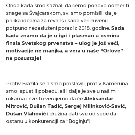
Onda kada smo saznali da ćemo ponovo odmeriti
snage sa Švajcarskom, svi smo pomislili da je
prilika idealna za revanš i sada već čuveni i
potpuno nezasluženi poraz iz 2018. godine.
S
ada
kada znamo da je u igri i plasman u osminu
finala Svetskog prvenstva – ulog je još veći,
motivacije ne manjka, a vera u naše “Orlove”
ne posustaje!
Protiv Brazila se nismo proslavili, protiv Kameruna
smo ispustili pobedu, ali i dalje je sve u našim
rukama i čvrsto verujemo da će
Aleksandar
Mitrović, Dušan Tadić, Sergej Milinković-Savić,
Dušan Vlahović
i družina dati sve od sebe da
ostanu u konkurenciji za “Boginju”!