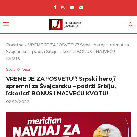
Početna
»
VREME JE ZA “OSVETU”! Srpski heroji spremni za
Švajcarsku – podrži Srbiju, iskoristi BONUS I NAJVEĆU
KVOTU!
Sport
Vesti
VREME JE ZA “OSVETU”! Srpski heroji
spremni za Švajcarsku – podrži Srbiju,
iskoristi BONUS I NAJVEĆU KVOTU!
02/12/2022