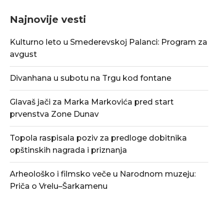
Najnovije vesti
Kulturno leto u Smederevskoj Palanci: Program za
avgust
Divanhana u subotu na Trgu kod fontane
Glavaš jači za Marka Markovića pred start
prvenstva Zone Dunav
Topola raspisala poziv za predloge dobitnika
opštinskih nagrada i priznanja
Arheološko i filmsko veče u Narodnom muzeju:
Priča o Vrelu–Šarkamenu