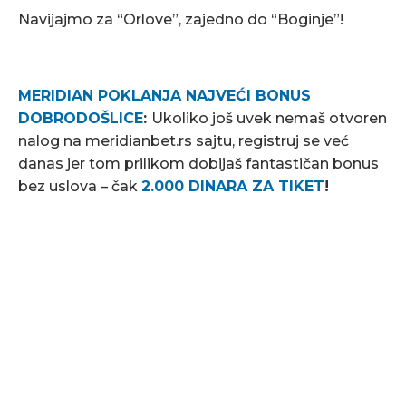
Navijajmo za “Orlove”, zajedno do “Boginje”!
MERIDIAN POKLANJA NAJVEĆI BONUS
DOBRODOŠLICE
:
Ukoliko još uvek nemaš otvoren
nalog na meridianbet.rs sajtu, registruj se već
danas jer tom prilikom dobijaš fantastičan bonus
bez uslova – čak
2.000 DINARA ZA TIKET
!