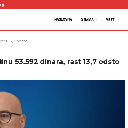
agi dani“ Žarka Talijana u nedelju u Azanji
avi „Knjiga o Milutinu“ u okviru Kulturnog leta 10. i 11. avgusta
remno za jednokratnu pomoć penzionerima 14. septembra
gorije zaposlenih julске penzije 10. i 11. avgusta
 novi paket podrške privredi vredan skoro tri milijarde dinara
 Upis dece za novu radnu godinu od 10. do 21. avgusta
derevskoj Palanci: Program za avgust
 na Trgu kod fontane
. avgusta – Jasenica dočekuje Radnički iz Valjeva, pa Smederevo
NASLOVNA
O NAMA
VESTI
rast 13,7 odsto
nu 53.592 dinara, rast 13,7 odsto