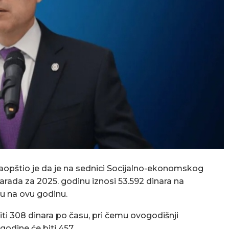
saopštio je da je na sednici Socijalno-ekonomskog
ada za 2025. godinu iznosi 53.592 dinara na
u na ovu godinu.
iti 308 dinara po času, pri čemu ovogodišnji
godine će biti 457.