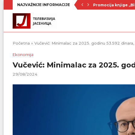
NAJVAŽNIJE INFORMACIJE
Promocija knjige „Bl
Nenad Jezdić u predst
Ognjenović: Sve sp
Penzionerima iz kate
Vlada Srbije usvojila
PU „Čika Jova Zmaj“:
Kulturno leto u Sme
Divanhana u subotu
Prvenstvo počinje 19
Početna
»
Vučević: Minimalac za 2025. godinu 53.592 dinara, 
Ekonomija
Vučević: Minimalac za 2025. godi
29/08/2024