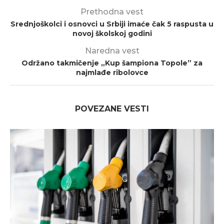
Prethodna vest
Srednjoškolci i osnovci u Srbiji imaće čak 5 raspusta u
novoj školskoj godini
Naredna vest
Održano takmičenje „Kup šampiona Topole” za
najmlađe ribolovce
POVEZANE VESTI