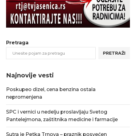
Pretraga
PRETRAŽI
Najnovije vesti
Poskupeo dizel, cena benzina ostala
nepromenjena
SPC i vernici u nedelju proslavljaju Svetog
Pantelejmona, zaštitnika medicine i farmacije
Sutra je Petka Trnova – praznik posvećen