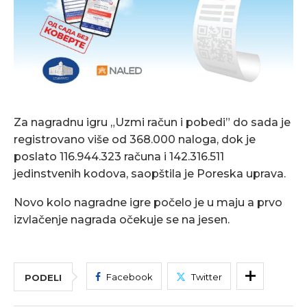
Za nagradnu igru „Uzmi račun i pobedi” do sada je
registrovano više od 368.000 naloga, dok je
poslato 116.944.323 računa i 142.316.511
jedinstvenih kodova, saopštila je Poreska uprava.
Novo kolo nagradne igre počelo je u maju a prvo
izvlačenje nagrada očekuje se na jesen.
Facebook
Twitter
PODELI