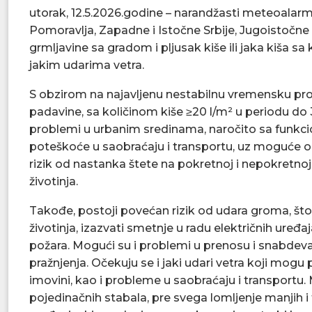
utorak, 12.5.2026.godine – narandžasti meteoalarm
Pomoravlja, Zapadne i Istočne Srbije, Jugoistočne
grmljavine sa gradom i pljusak kiše ili jaka kiša sa
jakim udarima vetra.
S obzirom na najavljenu nestabilnu vremensku progn
padavine, sa količinom kiše ≥20 l/m² u periodu d
problemi u urbanim sredinama, naročito sa funkcion
poteškoće u saobraćaju i transportu, uz moguće odl
rizik od nastanka štete na pokretnoj i nepokretnoj 
životinja.
Takođe, postoji povećan rizik od udara groma, što 
životinja, izazvati smetnje u radu električnih uređa
požara. Mogući su i problemi u prenosu i snabdev
pražnjenja. Očekuju se i jaki udari vetra koji mogu
imovini, kao i probleme u saobraćaju i transportu
pojedinačnih stabala, pre svega lomljenje manjih i