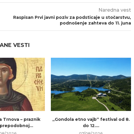
Naredna vest
Raspisan Prvi javni poziv za podsticaje u stočarstvu,
podnošenje zahteva do 11. juna
ANE VESTI
a Trnova – praznik
„Gondola etno vajb“ festival od 8.
prepodobnoj...
do 12....
08/2026
07/08/2026