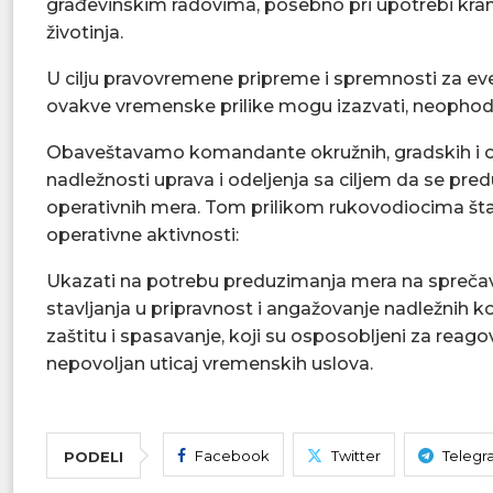
građevinskim radovima, posebno pri upotrebi kranov
životinja.
U cilju pravovremene pripreme i spremnosti za ev
ovakve vremenske prilike mogu izazvati, neophod
Obaveštavamo komandante okružnih, gradskih i opšt
nadležnosti uprava i odeljenja sa ciljem da se pre
operativnih mera. Tom prilikom rukovodiocima št
operativne aktivnosti:
Ukazati na potrebu preduzimanja mera na sprečav
stavljanja u pripravnost i angažovanje nadležnih 
zaštitu i spasavanje, koji su osposobljeni za reag
nepovoljan uticaj vremenskih uslova.
Facebook
Twitter
Telegr
PODELI