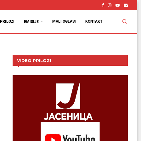
PRILOZI
MALI OGLASI
KONTAKT
EMISIJE
VIDEO PRILOZI