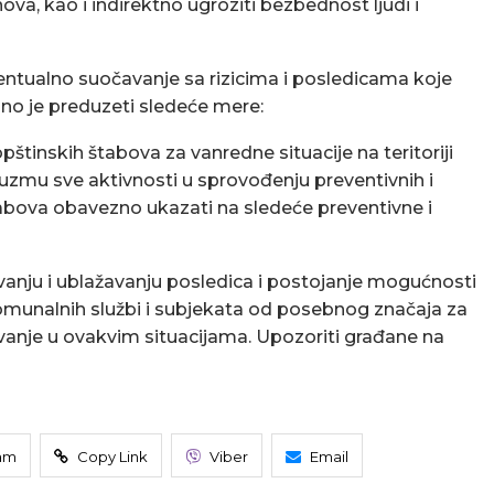
a, kao i indirektno ugroziti bezbednost ljudi i
entualno suočavanje sa rizicima i posledicama koje
no je preduzeti sledeće mere:
inskih štabova za vanredne situacije na teritoriji
duzmu sve aktivnosti u sprovođenju preventivnih i
abova obavezno ukazati na sledeće preventivne i
anju i ublažavanju posledica i postojanje mogućnosti
komunalnih službi i subjekata od posebnog značaja za
ovanje u ovakvim situacijama. Upozoriti građane na
am
Copy Link
Viber
Email