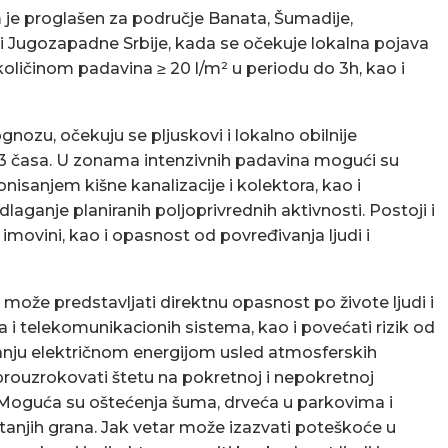
 je proglašen za područje Banata, Šumadije,
 i Jugozapadne Srbije, kada se očekuje lokalna pojava
 količinom padavina ≥ 20 l/m² u periodu do 3h, kao i
ozu, očekuju se pljuskovi i lokalno obilnije
o 3 časa. U zonama intenzivnih padavina mogući su
isanjem kišne kanalizacije i kolektora, kao i
aganje planiranih poljoprivrednih aktivnosti. Postoji i
imovini, kao i opasnost od povređivanja ljudi i
može predstavljati direktnu opasnost po živote ljudi i
ja i telekomunikacionih sistema, kao i povećati rizik od
anju električnom energijom usled atmosferskih
 prouzrokovati štetu na pokretnoj i nepokretnoj
. Moguća su oštećenja šuma, drveća u parkovima i
 tanjih grana. Jak vetar može izazvati poteškoće u