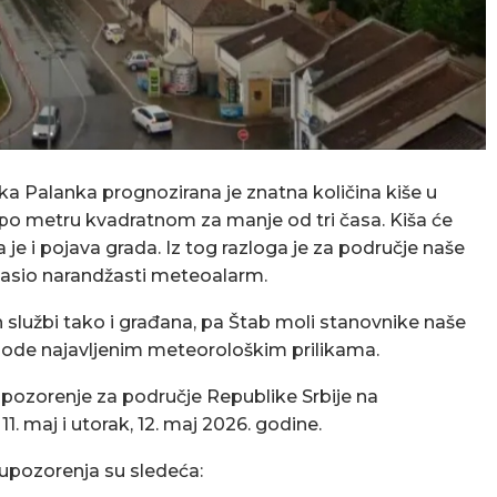
ka Palanka prognozirana je znatna količina kiše u
 po metru kvadratnom za manje od tri časa. Kiša će
je i pojava grada. Iz tog razloga je za područje naše
lasio narandžasti meteoalarm.
službi tako i građana, pa Štab moli stanovnike naše
lagode najavljenim meteorološkim prilikama.
upozorenje za područje Republike Srbije na
 maj i utorak, 12. maj 2026. godine.
upozorenja su sledeća: