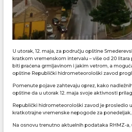
U utorak, 12. maja, za području opštine Smederevs
kratkom vremenskom intervalu – više od 20 litara
biti praćena grmljavinom i jakim vetrom, a moguća 
opštine Republički hidrometeorološki zavod prog
Pomenute pojave zahtevaju oprez, kako nadležnih 
opštine da u utorak 12. maja svoje aktivnosti pri
Republički hidrometeorološki zavod je prosledio 
kratkotrajne vremenske nepogode za ponedeljak, 11.
Na osnovu trenutno aktuelnih podataka RHMZ-a, 