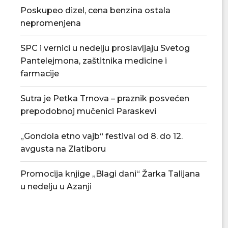
Poskupeo dizel, cena benzina ostala
nepromenjena
SPC i vernici u nedelju proslavljaju Svetog
Pantelejmona, zaštitnika medicine i
farmacije
Sutra je Petka Trnova – praznik posvećen
prepodobnoj mučenici Paraskevi
„Gondola etno vajb“ festival od 8. do 12.
avgusta na Zlatiboru
Promocija knjige „Blagi dani“ Žarka Talijana
u nedelju u Azanji