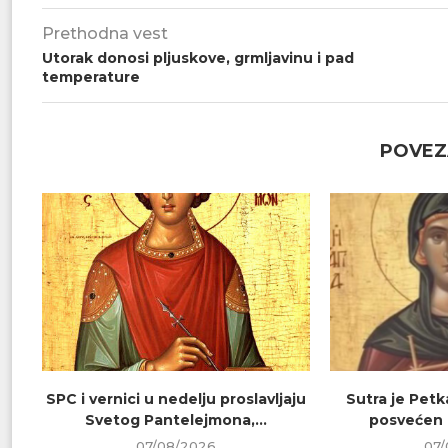
Prethodna vest
Utorak donosi pljuskove, grmljavinu i pad
temperature
POVEZ
SPC i vernici u nedelju proslavljaju
Sutra je Petk
Svetog Pantelejmona,...
posvećen 
07/08/2026
07/