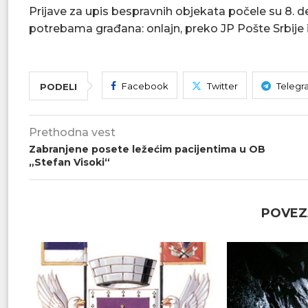
Prijave za upis bespravnih objekata počele su 8. 
potrebama građana: onlajn, preko JP Pošte Srbije i
Facebook
Twitter
Telegr
PODELI
Prethodna vest
Zabranjene posete ležećim pacijentima u OB
„Stefan Visoki“
POVEZ