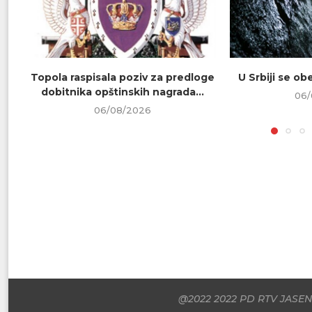
Topola raspisala poziv za predloge
U Srbiji se o
dobitnika opštinskih nagrada...
06/
06/08/2026
@2022 2022 PD RTV JASENI