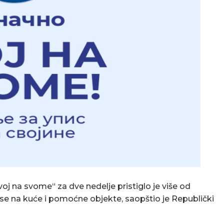
 na svome“ za dve nedelje pristiglo je više od
 se na kuće i pomoćne objekte, saopštio je Republički