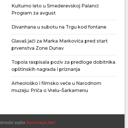
Kulturno leto u Smederevskoj Palanci:
Program za avgust
Divanhana u subotu na Trgu kod fontane
Povećan rizik od požara – apel
U Smederevskoj P
građanima da...
vodosnabdevanj
Glavaš jači za Marka Markovića pred start
snabdevan
06/08/2026
prvenstva Zone Dunav
06/08/
Topola raspisala poziv za predloge dobitnika
opštinskih nagrada i priznanja
Arheološko i filmsko veče u Narodnom
muzeju: Priča o Vrelu–Šarkamenu
Izrada sajta
Konncept.Net