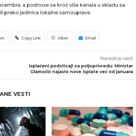
decembra, a podnose se kroz više kanala u skladu sa
li preko jedinica lokalne samouprave.
am
Copy Link
Viber
Email
Naredna vest
Isplaćeni podsticaji za poljoprivredu: Ministar
Glamočić najavio nove isplate već od januara
ANE VESTI