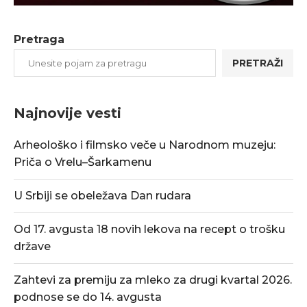
Pretraga
PRETRAŽI
Najnovije vesti
Arheološko i filmsko veče u Narodnom muzeju:
Priča o Vrelu–Šarkamenu
U Srbiji se obeležava Dan rudara
Od 17. avgusta 18 novih lekova na recept o trošku
države
Zahtevi za premiju za mleko za drugi kvartal 2026.
podnose se do 14. avgusta