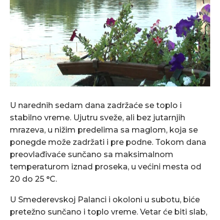
U narednih sedam dana zadržaće se toplo i
stabilno vreme. Ujutru sveže, ali bez jutarnjih
mrazeva, u nižim predelima sa maglom, koja se
ponegde može zadržati i pre podne. Tokom dana
preovlađivaće sunčano sa maksimalnom
temperaturom iznad proseka, u većini mesta od
20 do 25 °C.
U Smederevskoj Palanci i okoloni u subotu, biće
pretežno sunčano i toplo vreme. Vetar će biti slab,