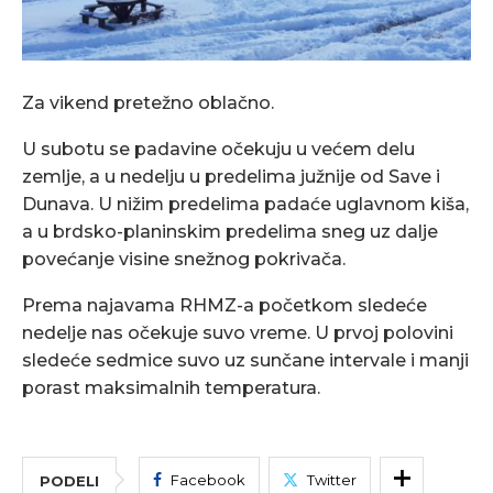
Za vikend pretežno oblačno.
U subotu se padavine očekuju u većem delu
zemlje, a u nedelju u predelima južnije od Save i
Dunava. U nižim predelima padaće uglavnom kiša,
a u brdsko-planinskim predelima sneg uz dalje
povećanje visine snežnog pokrivača.
Prema najavama RHMZ-a početkom sledeće
nedelje nas očekuje suvo vreme. U prvoj polovini
sledeće sedmice suvo uz sunčane intervale i manji
porast maksimalnih temperatura.
Facebook
Twitter
PODELI