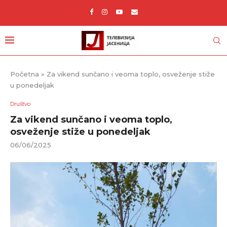
Početna
»
Za vikend sunčano i veoma toplo, osveženje stiže
u ponedeljak
Društvo
Za vikend sunčano i veoma toplo,
osveženje stiže u ponedeljak
06/06/2025