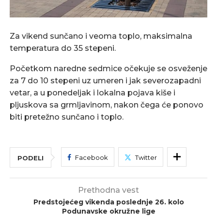
Za vikend sunčano i veoma toplo, maksimalna
temperatura do 35 stepeni.
Početkom naredne sedmice očekuje se osveženje
za 7 do 10 stepeni uz umeren i jak severozapadni
vetar, a u ponedeljak i lokalna pojava kiše i
pljuskova sa grmljavinom, nakon čega će ponovo
biti pretežno sunčano i toplo.
Facebook
Twitter
PODELI
Prethodna vest
Predstojećeg vikenda poslednje 26. kolo
Podunavske okružne lige