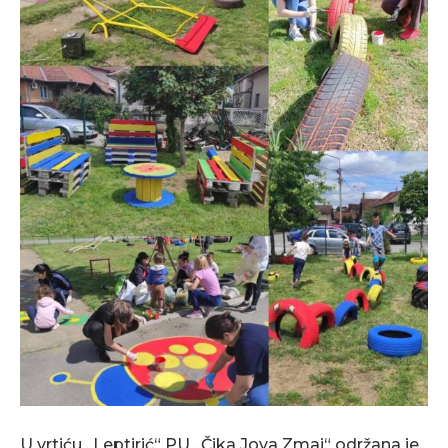
U vrtiću „Leptirić“ PU „Čika Jova Zmaj“ održana je