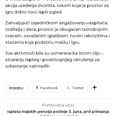
akcija uređenja dvorišta, tokom koje je prostor za
igru dobio novi, lepši izgled.
Zahvaljujući zajedničkom angažovanju vaspitača,
roditelja i dece, prostor je obogaćen raznobojnim
cvećem, osveženim igralištem, novim rekvizitima i
stazama koje podstiču maštu i igru.
Sve aktivnosti bile su usmerene ka istom cilju –
stvaranju lepšeg i podsticajnijeg okruženja za
odrastanje najmlađih.
Facebook
Twitter
PODELI
Prethodna vest
Isplata majskih penzija počinje 3. juna, prvi primanja