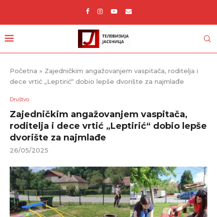
Početna
»
Zajedničkim angažovanjem vaspitača, roditelja i
dece vrtić „Leptirić“ dobio lepše dvorište za najmlađe
Društvo
Zajedničkim angažovanjem vaspitača,
roditelja i dece vrtić „Leptirić“ dobio lepše
dvorište za najmlađe
26/05/2025