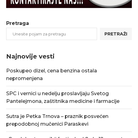
Pretraga
PRETRAŽI
Najnovije vesti
Poskupeo dizel, cena benzina ostala
nepromenjena
SPC i vernici u nedelju proslavljaju Svetog
Pantelejmona, zaštitnika medicine i farmacije
Sutra je Petka Trnova – praznik posvećen
prepodobnoj mučenici Paraskevi