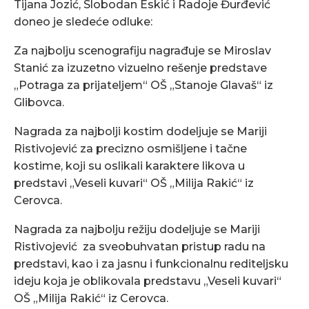
Tijana Jozić, Slobodan Eskić i Radoje Đurđević
doneo je sledeće odluke:
Za najbolju scenografiju nagrađuje se Miroslav
Stanić za izuzetno vizuelno rešenje predstave
„Potraga za prijateljem“ OŠ „Stanoje Glavaš“ iz
Glibovca.
Nagrada za najbolji kostim dodeljuje se Mariji
Ristivojević za precizno osmišljene i tačne
kostime, koji su oslikali karaktere likova u
predstavi „Veseli kuvari“ OŠ „Milija Rakić“ iz
Cerovca.
Nagrada za najbolju režiju dodeljuje se Mariji
Ristivojević za sveobuhvatan pristup radu na
predstavi, kao i za jasnu i funkcionalnu rediteljsku
ideju koja je oblikovala predstavu „Veseli kuvari“
OŠ „Milija Rakić“ iz Cerovca.