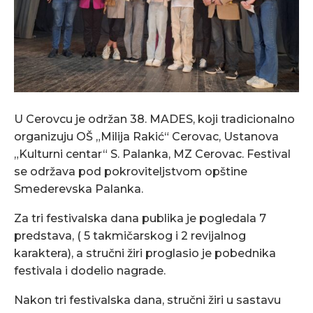
U Cerovcu je održan 38. MADES, koji tradicionalno
organizuju OŠ „Milija Rakić“ Cerovac, Ustanova
„Kulturni centar“ S. Palanka, MZ Cerovac. Festival
se održava pod pokroviteljstvom opštine
Smederevska Palanka.
Za tri festivalska dana publika je pogledala 7
predstava, ( 5 takmičarskog i 2 revijalnog
karaktera), a stručni žiri proglasio je pobednika
festivala i dodelio nagrade.
Nakon tri festivalska dana, stručni žiri u sastavu