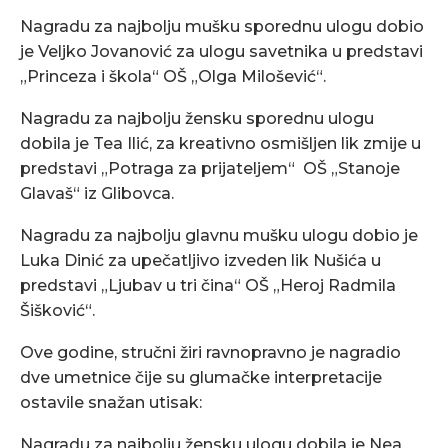
Nagradu za najbolju mušku sporednu ulogu dobio
je Veljko Jovanović za ulogu savetnika u predstavi
„Princeza i škola“ OŠ „Olga Milošević“.
Nagradu za najbolju žensku sporednu ulogu
dobila je Tea Ilić, za kreativno osmišljen lik zmije u
predstavi „Potraga za prijateljem“ OŠ „Stanoje
Glavaš“ iz Glibovca.
Nagradu za najbolju glavnu mušku ulogu dobio je
Luka Dinić za upečatljivo izveden lik Nušića u
predstavi „Ljubav u tri čina“ OŠ „Heroj Radmila
Šišković“.
Ove godine, stručni žiri ravnopravno je nagradio
dve umetnice čije su glumačke interpretacije
ostavile snažan utisak:
Nagradu za najbolju žensku ulogu dobila je Nea