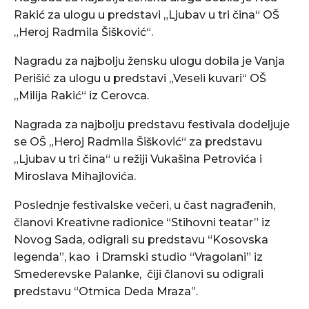
Rakić za ulogu u predstavi „Ljubav u tri čina“ OŠ
„Heroj Radmila Šišković“.
Nagradu za najbolju žensku ulogu dobila je Vanja
Perišić za ulogu u predstavi „Veseli kuvari“ OŠ
„Milija Rakić“ iz Cerovca.
Nagrada za najbolju predstavu festivala dodeljuje
se OŠ „Heroj Radmila Šišković“ za predstavu
„Ljubav u tri čina“ u režiji Vukašina Petrovića i
Miroslava Mihajlovića.
Poslednje festivalske večeri, u čast nagrađenih,
članovi Kreativne radionice “Stihovni teatar” iz
Novog Sada, odigrali su predstavu “Kosovska
legenda”, kao i Dramski studio “Vragolani” iz
Smederevske Palanke, čiji članovi su odigrali
predstavu “Otmica Deda Mraza”.