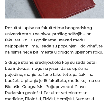
Rezultati upisa na fakultetima beogradskog
univerziteta su na nivou prošlogodišnjih – oni
fakulteti koji su godinama unazad među
najpopularnijima, i sada su popunjeni „do vrha”, te
na njima neće biti mesta u drugom upisnom roku.
S druge strane, srednjoškolci koji su sada ostali
bez indeksa, mogu na jesen da se upišu na
pojedine, manje tražene fakultete, pa čak i na
budžet. U pitanju je 15 fakulteta, među kojima su
Biološki, Geografski, Poljoprivredni, Pravni,
Rudarsko geološki, Fakultet veterinatrske
medicine, Filološki, Fizički, Hemijski, Šumarski…