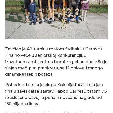
Završen je 49. turnir u malom fudbalu u Cerovcu.
Finalno veče u seniorskoj konkurenciji, u
izuzetnom ambijentu, u borbi za pehar, obeležio je
sjajan meč, pun preokreta, sa 12 golova i mnogo
dinamike i lepih poteza.
Pobednik turnira je ekipa Kolonije 11421, koja je u
finalu savladalaa sastav Taboo Bar rezultatom 7:5
i zasluženo osvojila pehar i novčanu nagradu od
150 hiljada dinara.