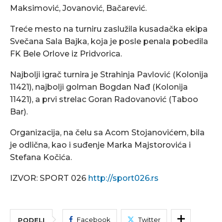
Maksimović, Jovanović, Bačarević.
Treće mesto na turniru zaslužila kusadačka ekipa
Svečana Sala Bajka, koja je posle penala pobedila
FK Bele Orlove iz Pridvorica.
Najbolji igrač turnira je Strahinja Pavlović (Kolonija
11421), najbolji golman Bogdan Nađ (Kolonija
11421), a prvi strelac Goran Radovanović (Taboo
Bar).
Organizacija, na čelu sa Acom Stojanovićem, bila
je odlična, kao i suđenje Marka Majstorovića i
Stefana Kočića.
IZVOR: SPORT 026
http://sport026.rs
Facebook
Twitter
PODELI