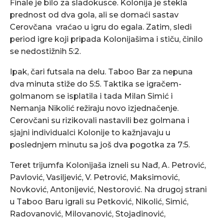
Finale je bilo za sladokusce. Kolonija je stekla
prednost od dva gola, ali se domaći sastav
Cerovčana vraćao u igru do egala. Zatim, sledi
period igre koji pripada Kolonijašima i stiču, činilo
se nedostižnih 5:2.
Ipak, čari futsala na delu. Taboo Bar za nepuna
dva minuta stiže do 5:5. Taktika se igračem-
golmanom se isplatila i tada Milan Simić i
Nemanja Nikolić režiraju novo izjednačenje.
Cerovčani su rizikovali nastavili bez golmana i
sjajni individualci Kolonije to kažnjavaju u
poslednjem minutu sa još dva pogotka za 7:5.
Teret trijumfa Kolonijaša izneli su Nađ, A. Petrović,
Pavlović, Vasiljević, V. Petrović, Maksimović,
Novković, Antonijević, Nestorović. Na drugoj strani
u Taboo Baru igrali su Petković, Nikolić, Simić,
Radovanović, Milovanović, Stojadinović,