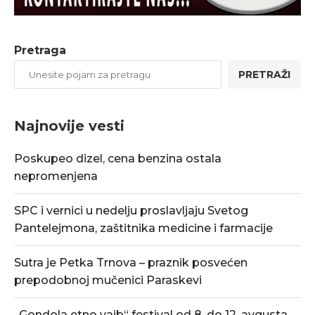
Pretraga
PRETRAŽI
Najnovije vesti
Poskupeo dizel, cena benzina ostala
nepromenjena
SPC i vernici u nedelju proslavljaju Svetog
Pantelejmona, zaštitnika medicine i farmacije
Sutra je Petka Trnova – praznik posvećen
prepodobnoj mučenici Paraskevi
„Gondola etno vajb“ festival od 8. do 12. avgusta