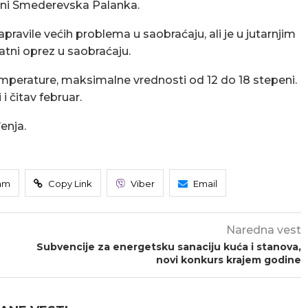
tini Smederevska Palanka.
pravile većih problema u saobraćaju, ali je u jutarnjim
tni oprez u saobraćaju.
temperature, maksimalne vrednosti od 12 do 18 stepeni.
i čitav februar.
enja.
am
Copy Link
Viber
Email
Naredna vest
Subvencije za energetsku sanaciju kuća i stanova,
novi konkurs krajem godine