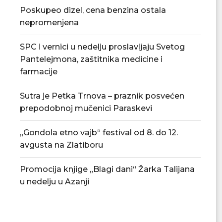
Poskupeo dizel, cena benzina ostala
nepromenjena
SPC i vernici u nedelju proslavljaju Svetog
Pantelejmona, zaštitnika medicine i
farmacije
Sutra je Petka Trnova – praznik posvećen
prepodobnoj mučenici Paraskevi
„Gondola etno vajb“ festival od 8. do 12.
avgusta na Zlatiboru
Promocija knjige „Blagi dani“ Žarka Talijana
u nedelju u Azanji