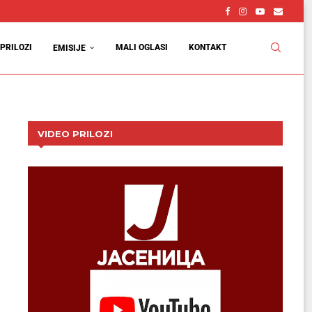
PRILOZI
MALI OGLASI
KONTAKT
EMISIJE
VIDEO PRILOZI