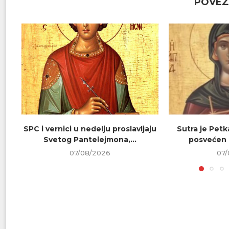
POVEZ
SPC i vernici u nedelju proslavljaju
Sutra je Petk
Svetog Pantelejmona,...
posvećen 
07/08/2026
07/