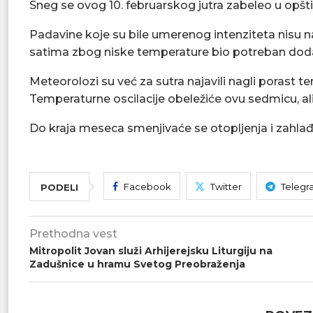
Sneg se ovog 10. februarskog jutra zabeleo u opš
Padavine koje su bile umerenog intenziteta nisu na
satima zbog niske temperature bio potreban doda
Meteorolozi su već za sutra najavili nagli porast 
Temperaturne oscilacije obeležiće ovu sedmicu, ali 
Do kraja meseca smenjivaće se otopljenja i zahlađ
Facebook
Twitter
Telegr
PODELI
Prethodna vest
Mitropolit Jovan služi Arhijerejsku Liturgiju na
Zadušnice u hramu Svetog Preobraženja