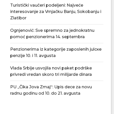
Turistički vaučeri podeljeni: Najveće
interesovanje za Vrnjačku Banju, Sokobanju i
Zlatibor
Ognjenović: Sve spremno za jednokratnu
pomoć penzionerima 14. septembra
Penzionerima iz kategorije zaposlenih julске
penzije 10. i 11. avgusta
Vlada Srbije usvojila novi paket podrške
privredi vredan skoro tri milijarde dinara
Od 17. avgusta 18 novih lekova na
Povećan rizik od 
PU „Čika Jova Zmaj“: Upis dece za novu
recept...
građanima
radnu godinu od 10. do 21. avgusta
06/08/2026
06/08/