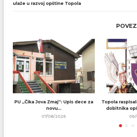
ulaže u razvoj opštine Topola
POVEZ
PU „Čika Jova Zmaj“: Upis dece za
Topola raspisa
novu...
dobitnika opš
07/08/2026
06/