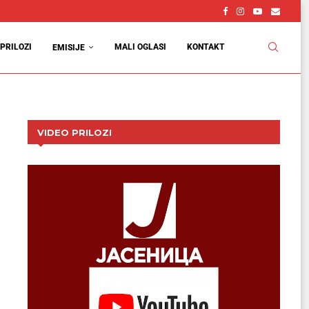
PRILOZI
MALI OGLASI
KONTAKT
EMISIJE
VIDEO PRILOZI