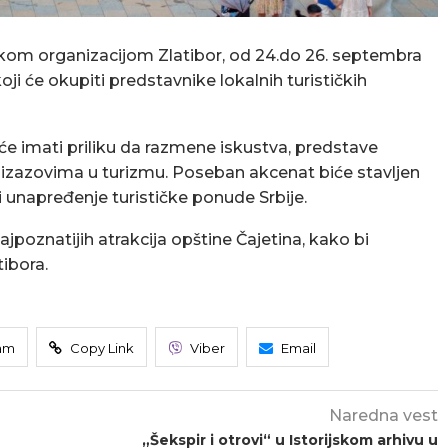
stičkom organizacijom Zlatibor, od 24.do 26. septembra
oji će okupiti predstavnike lokalnih turističkih
i će imati priliku da razmene iskustva, predstave
izazovima u turizmu. Poseban akcenat biće stavljen
u i unapređenje turističke ponude Srbije.
poznatijih atrakcija opštine Čajetina, kako bi
ibora.
am
Copy Link
Viber
Email
Naredna vest
„Šekspir i otrovi“ u Istorijskom arhivu u