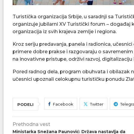
Turistička organizacija Srbije, u saradnji sa Turi
organizuje jubilarni XV Turistički forum – događaj k
organizacija iz svih krajeva zemlje i regiona.
Kroz seriju predavanja, panela i radionica, učesnic
primere dobre prakse i razgovaraju o savremenim 
na inovativne pristupe, održivi razvoj, digitalizacij
Pored radnog dela, program obuhvata i obilazak naj
učesnici upoznali celokupnu turističku ponudu Zlat
Facebook
Twitter
Telegr
PODELI
Prethodna vest
Ministarka Snežana Paunović: Država nastavlja da