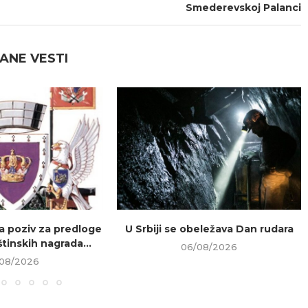
Smederevskoj Palanci
ANE VESTI
la poziv za predloge
U Srbiji se obeležava Dan rudara
tinskih nagrada...
06/08/2026
08/2026